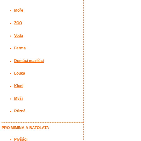
Moře
ZOO
Voda
Farma
Domácí mazlíčci
Louka
Kluci
Myši
Různé
PRO MIMINA A BATOLATA
Plyšáci