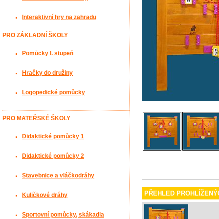
Interaktivní hry na zahradu
PRO ZÁKLADNÍ ŠKOLY
Pomůcky I. stupeň
Hračky do družiny
Logopedické pomůcky
PRO MATEŘSKÉ ŠKOLY
Didaktické pomůcky 1
Didaktické pomůcky 2
Stavebnice a vláčkodráhy
PŘEHLED PROHLÍŽENÝ
Kuličkové dráhy
Sportovní pomůcky, skákadla