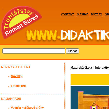
KONTAKT
O FIRMĚ
DOTAZY
OB
|
|
|
NOVINKY A GALERIE
Interakti
Mateřská škola |
Novinky
Fotogalerie
NA ZAHRADU
Vodní a kuličkové dráhy