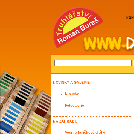
KON
NOVINKY A GALERIE
Novinky
Fotogalerie
NA ZAHRADU
Vodní a kuličkové dráhy