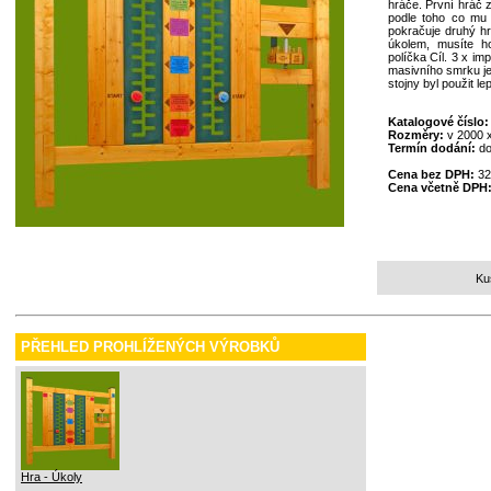
hráče. První hráč z
podle toho co mu
pokračuje druhý h
úkolem, musíte h
políčka Cíl. 3 x i
masivního smrku j
stojny byl použit l
Katalogové číslo
Rozměry:
v 2000 
Termín dodání:
do
Cena bez DPH:
32
Cena včetně DPH
Ku
PŘEHLED PROHLÍŽENÝCH VÝROBKŮ
Hra - Úkoly