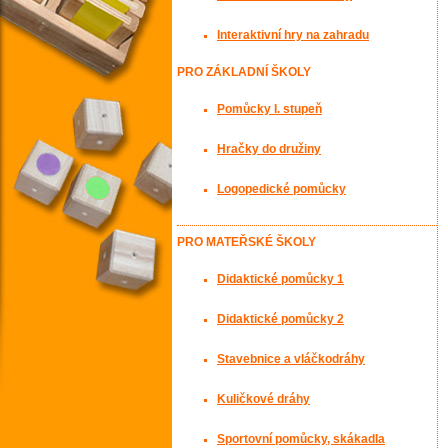
Interaktivní hry na zahradu
PRO ZÁKLADNÍ ŠKOLY
Pomůcky I. stupeň
Hračky do družiny
Logopedické pomůcky
PRO MATEŘSKÉ ŠKOLY
Didaktické pomůcky 1
Didaktické pomůcky 2
Stavebnice a vláčkodráhy
Kuličkové dráhy
Sportovní pomůcky, skákadla