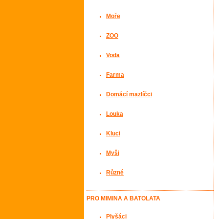
Moře
ZOO
Voda
Farma
Domácí mazlíčci
Louka
Kluci
Myši
Různé
PRO MIMINA A BATOLATA
Plyšáci