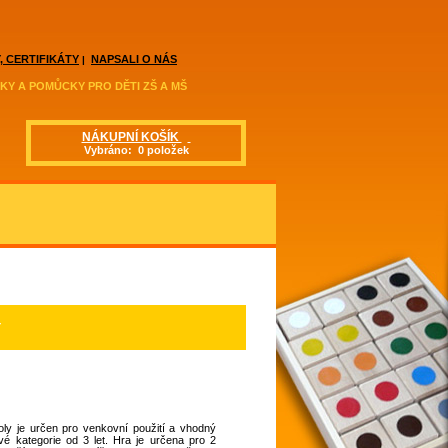
, CERTIFIKÁTY
NAPSALI O NÁS
|
KY A POMŮCKY PRO DĚTI ZŠ A MŠ
NÁKUPNÍ KOŠÍK
Vybráno: 0 položek
Y
ly je určen pro venkovní použití a vhodný
é kategorie od 3 let. Hra je určena pro 2