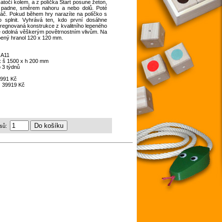
atočí kolem, a z políčka Start posune žeton,
 padne, směrem nahoru a nebo dolů. Poté
ráč. Pokud během hry narazíte na políčko s
o splnit. Vyhrává ten, kdo první dosáhne
mpregnovaná konstrukce z kvalitního lepeného
e odolná věškerým povětrnostním vlivům. Na
epený hranol 120 x 120 mm.
:
A11
x š 1500 x h 200 mm
 3 týdnů
991 Kč
:
39919 Kč
sů: