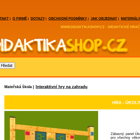
TAKT
O FIRMĚ
DOTAZY
OBCHODNÍ PODMÍNKY
JAK OBJEDNAT
MATERIÁLY
|
|
|
|
|
WWW.DIDAKTIKASHOP.CZ - DIDAKTICKÉ HRAČ
Interaktivní hry na zahradu
Mateřská škola |
HRA - ÚKOL
Zábavný panel Úko
pro všechny věkov