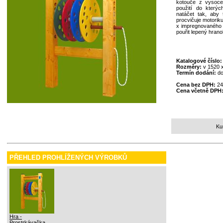
kotouče z vysoce
použití do který
natáčet tak, aby
procvičuje motoriku
x impregnovaného 
pouřit lepený hran
Katalogové číslo
Rozměry:
v 1520 
Termín dodání:
do
Cena bez DPH:
24
Cena včetně DPH
Ku
PŘEHLED PROHLÍŽENÝCH VÝROBKŮ
Hra -
Prostrkávačka