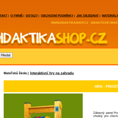
TAKT
O FIRMĚ
DOTAZY
OBCHODNÍ PODMÍNKY
JAK OBJEDNAT
MATERIÁLY
|
|
|
|
|
WWW.DIDAKTIKASHOP.CZ - DIDAKTICKÉ HRAČ
Interaktivní hry na zahradu
Mateřská škola |
HRA - PROS
Zábavný panel Pro
vhodný pro všech