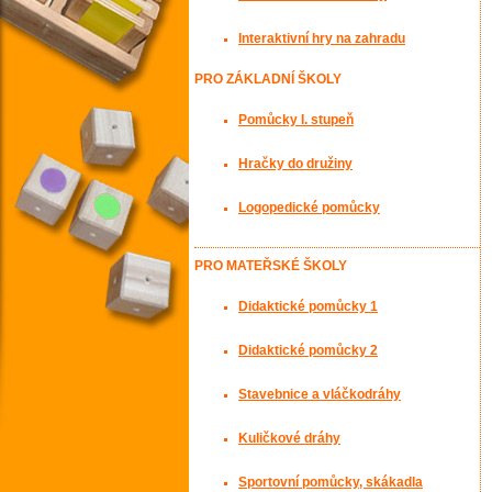
Interaktivní hry na zahradu
PRO ZÁKLADNÍ ŠKOLY
Pomůcky I. stupeň
Hračky do družiny
Logopedické pomůcky
PRO MATEŘSKÉ ŠKOLY
Didaktické pomůcky 1
Didaktické pomůcky 2
Stavebnice a vláčkodráhy
Kuličkové dráhy
Sportovní pomůcky, skákadla