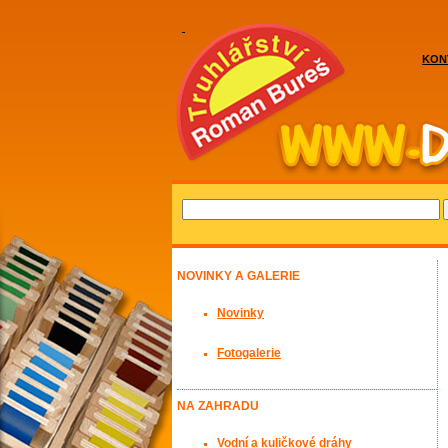
KON
NOVINKY A GALERIE
Novinky
Fotogalerie
NA ZAHRADU
Vodní a kuličkové dráhy