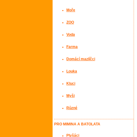
Moře
ZOO
Voda
Farma
Domácí mazlíčci
Louka
Kluci
Myši
Různé
PRO MIMINA A BATOLATA
Plyšáci