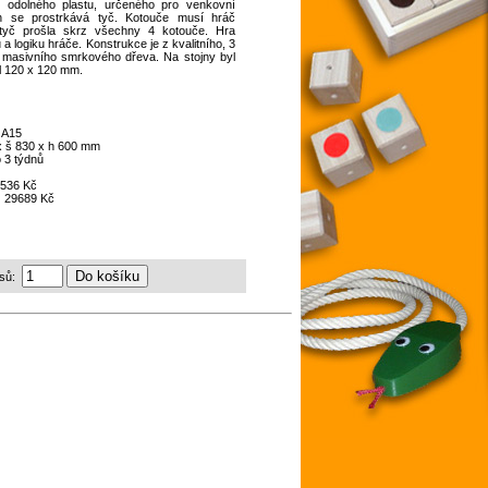
 odolného plastu, určeného pro venkovní
ch se prostrkává tyč. Kotouče musí hráč
 tyč prošla skrz všechny 4 kotouče. Hra
 a logiku hráče. Konstrukce je z kvalitního, 3
masivního smrkového dřeva. Na stojny byl
ol 120 x 120 mm.
:
A15
x š 830 x h 600 mm
 3 týdnů
536 Kč
:
29689 Kč
sů: