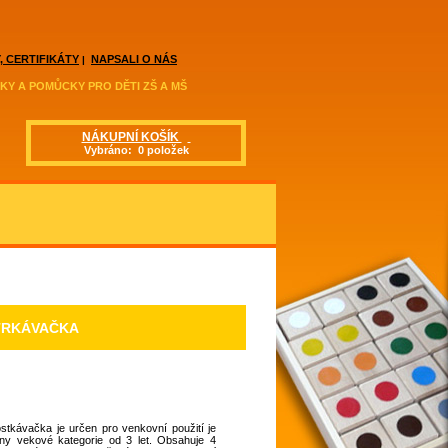
, CERTIFIKÁTY
NAPSALI O NÁS
|
KY A POMŮCKY PRO DĚTI ZŠ A MŠ
NÁKUPNÍ KOŠÍK
Vybráno: 0 položek
TRKÁVAČKA
stkávačka je určen pro venkovní použití je
ny vekové kategorie od 3 let. Obsahuje 4