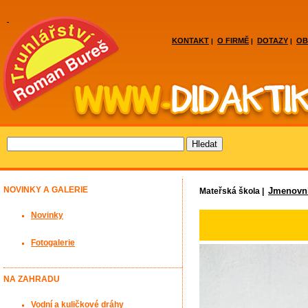
KONTAKT
O FIRMĚ
DOTAZY
OB
|
|
|
NOVINKY A GALERIE
Jmenovn
Mateřská škola |
Novinky
Fotogalerie
NA ZAHRADU
Vodní a kuličkové dráhy