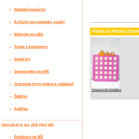
Hudební pomůcky
Kočárky pro panenky, vozíky
PŘEHLED PROHLÍŽENÝ
Nábytek pro děti
Truhly a kontejnery
Stolní hry
Jmenovníky pro MŠ
Ochranné kryty topení a radiátorů
Jmenovník Kuřátka
Židličky
Autíčka
DEKORACE NA ZEĎ PRO MŠ
Realizace na MŠ