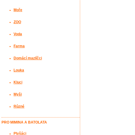
Moře
ZOO
Voda
Farma
Domácí mazlíčci
Louka
Kluci
Myši
Různé
PRO MIMINA A BATOLATA
Plyšáci