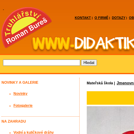
KONTAKT
O FIRMĚ
DOTAZY
OB
|
|
|
NOVINKY A GALERIE
Jmenovn
Mateřská škola |
Novinky
Fotogalerie
NA ZAHRADU
Vodní a kuličkové dráhy