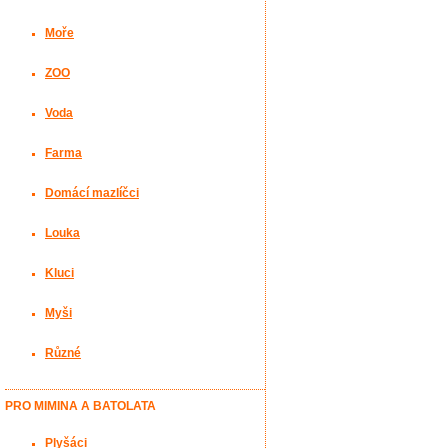
Moře
ZOO
Voda
Farma
Domácí mazlíčci
Louka
Kluci
Myši
Různé
PRO MIMINA A BATOLATA
Plyšáci