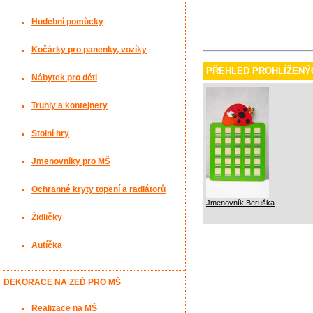
Hudební pomůcky
Kočárky pro panenky, vozíky
PŘEHLED PROHLÍŽENÝ
Nábytek pro děti
Truhly a kontejnery
Stolní hry
Jmenovníky pro MŠ
Ochranné kryty topení a radiátorů
Jmenovník Beruška
Židličky
Autíčka
DEKORACE NA ZEĎ PRO MŠ
Realizace na MŠ