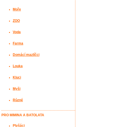
Moře
ZOO
Voda
Farma
Domácí mazlíčci
Louka
Kluci
Myši
Různé
PRO MIMINA A BATOLATA
Plyšáci