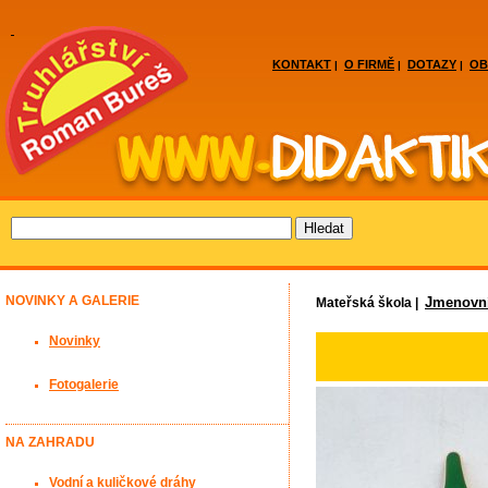
KONTAKT
O FIRMĚ
DOTAZY
OB
|
|
|
NOVINKY A GALERIE
Jmenovn
Mateřská škola |
Novinky
Fotogalerie
NA ZAHRADU
Vodní a kuličkové dráhy