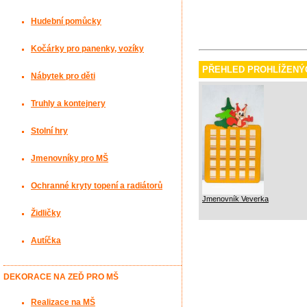
Hudební pomůcky
Kočárky pro panenky, vozíky
PŘEHLED PROHLÍŽENÝ
Nábytek pro děti
Truhly a kontejnery
Stolní hry
Jmenovníky pro MŠ
Ochranné kryty topení a radiátorů
Jmenovník Veverka
Židličky
Autíčka
DEKORACE NA ZEĎ PRO MŠ
Realizace na MŠ