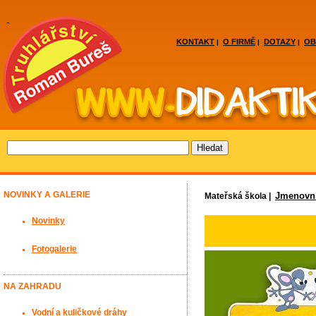
KONTAKT
O FIRMĚ
DOTAZY
OB
|
|
|
NOVINKY A GALERIE
Jmenovn
Mateřská škola |
Novinky
Fotogalerie
NA ZAHRADU
Vodní a kuličkové dráhy