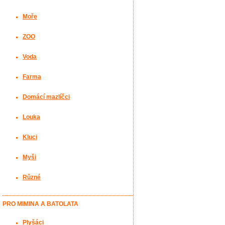
Moře
ZOO
Voda
Farma
Domácí mazlíčci
Louka
Kluci
Myši
Různé
PRO MIMINA A BATOLATA
Plyšáci