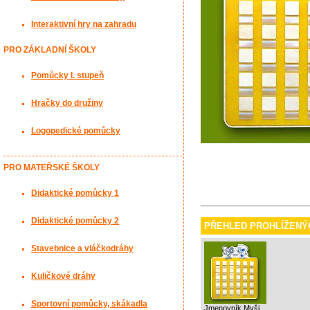
Interaktivní hry na zahradu
PRO ZÁKLADNÍ ŠKOLY
Pomůcky I. stupeň
Hračky do družiny
Logopedické pomůcky
PRO MATEŘSKÉ ŠKOLY
Didaktické pomůcky 1
Didaktické pomůcky 2
PŘEHLED PROHLÍŽENÝ
Stavebnice a vláčkodráhy
Kuličkové dráhy
Sportovní pomůcky, skákadla
Jmenovník Myši