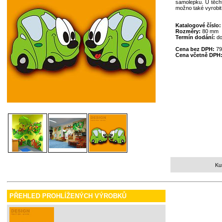
samolepku. U těcht
možno také vyrobit
Katalogové číslo
Rozměry:
80 mm
Termín dodání:
do
Cena bez DPH:
79
Cena včetně DPH
Ku
PŘEHLED PROHLÍŽENÝCH VÝROBKŮ