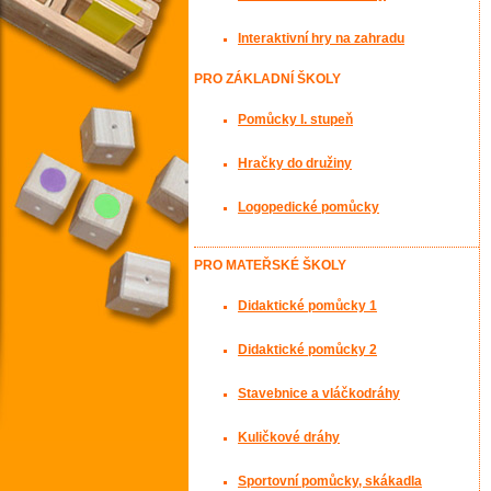
Interaktivní hry na zahradu
PRO ZÁKLADNÍ ŠKOLY
Pomůcky I. stupeň
Hračky do družiny
Logopedické pomůcky
PRO MATEŘSKÉ ŠKOLY
Didaktické pomůcky 1
Didaktické pomůcky 2
Stavebnice a vláčkodráhy
Kuličkové dráhy
Sportovní pomůcky, skákadla