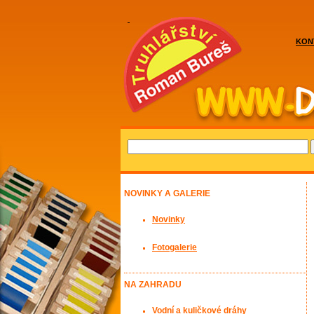
KON
NOVINKY A GALERIE
Novinky
Fotogalerie
NA ZAHRADU
Vodní a kuličkové dráhy