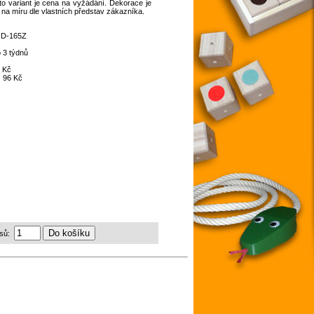
o variant je cena na vyžádání. Dekorace je
 na míru dle vlastních představ zákazníka.
:
D-165Z
 3 týdnů
 Kč
:
96 Kč
sů: