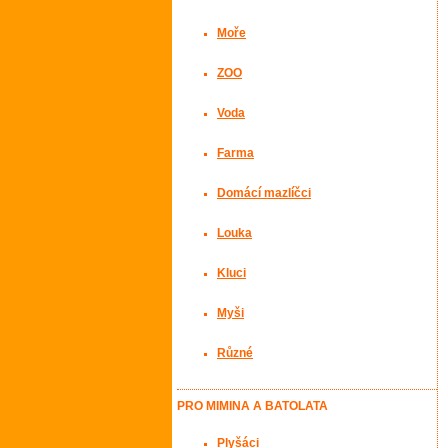
Moře
ZOO
Voda
Farma
Domácí mazlíčci
Louka
Kluci
Myši
Různé
PRO MIMINA A BATOLATA
Plyšáci