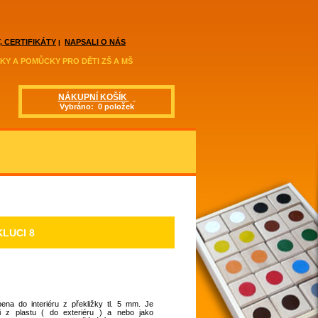
, CERTIFIKÁTY
NAPSALI O NÁS
|
KY A POMŮCKY PRO DĚTI ZŠ A MŠ
NÁKUPNÍ KOŠÍK
Vybráno: 0 položek
LUCI 8
ena do interiéru z překližky tl. 5 mm. Je
 i z plastu ( do exteriéru ) a nebo jako