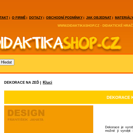
TAKT
O FIRMĚ
DOTAZY
OBCHODNÍ PODMÍNKY
JAK OBJEDNAT
MATERIÁLY
|
|
|
|
|
WWW.DIDAKTIKASHOP.CZ - DIDAKTICKÉ HRAČ
Kluci
DEKORACE NA ZEĎ |
DEKORACE K
Dekorace je vyrob
možné ji vyrobit