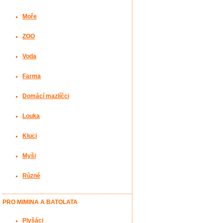
Moře
ZOO
Voda
Farma
Domácí mazlíčci
Louka
Kluci
Myši
Různé
PRO MIMINA A BATOLATA
Plyšáci