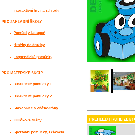
Interaktivní hry na zahradu
PRO ZÁKLADNÍ ŠKOLY
Pomůcky I. stupeň
Hračky do družiny
Logopedické pomůcky
PRO MATEŘSKÉ ŠKOLY
Didaktické pomůcky 1
Didaktické pomůcky 2
Stavebnice a vláčkodráhy
PŘEHLED PROHLÍŽENÝ
Kuličkové dráhy
Sportovní pomůcky, skákadla