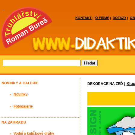
KONTAKT
O FIRMĚ
DOTAZY
OB
|
|
|
NOVINKY A GALERIE
Kluc
DEKORACE NA ZEĎ |
Novinky
Fotogalerie
NA ZAHRADU
Vodní a kuličkové dráhy