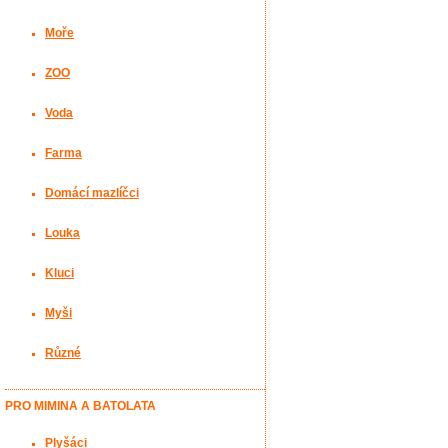
Moře
ZOO
Voda
Farma
Domácí mazlíčci
Louka
Kluci
Myši
Různé
PRO MIMINA A BATOLATA
Plyšáci