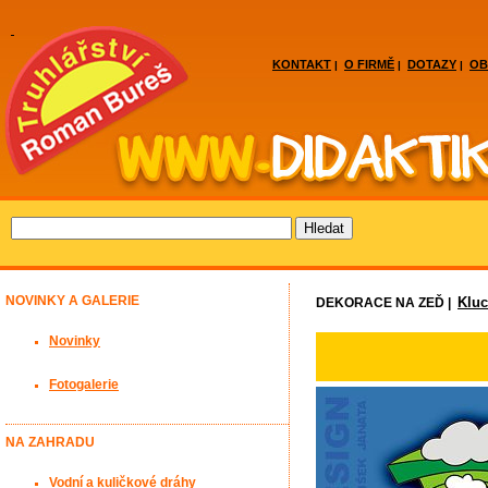
KONTAKT
O FIRMĚ
DOTAZY
OB
|
|
|
NOVINKY A GALERIE
Kluc
DEKORACE NA ZEĎ |
Novinky
Fotogalerie
NA ZAHRADU
Vodní a kuličkové dráhy