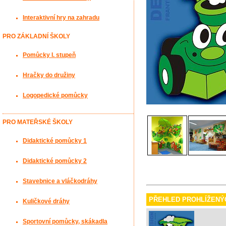
Interaktivní hry na zahradu
PRO ZÁKLADNÍ ŠKOLY
Pomůcky I. stupeň
Hračky do družiny
Logopedické pomůcky
PRO MATEŘSKÉ ŠKOLY
Didaktické pomůcky 1
Didaktické pomůcky 2
Stavebnice a vláčkodráhy
PŘEHLED PROHLÍŽENÝ
Kuličkové dráhy
Sportovní pomůcky, skákadla