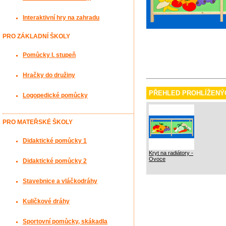
Interaktivní hry na zahradu
PRO ZÁKLADNÍ ŠKOLY
Pomůcky I. stupeň
Hračky do družiny
PŘEHLED PROHLÍŽENÝ
Logopedické pomůcky
PRO MATEŘSKÉ ŠKOLY
Didaktické pomůcky 1
Kryt na radiátory -
Ovoce
Didaktické pomůcky 2
Stavebnice a vláčkodráhy
Kuličkové dráhy
Sportovní pomůcky, skákadla