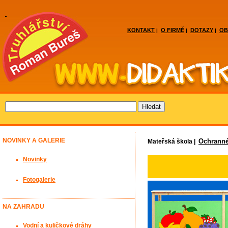
KONTAKT
O FIRMĚ
DOTAZY
OB
|
|
|
NOVINKY A GALERIE
Ochranné
Mateřská škola |
Novinky
Fotogalerie
NA ZAHRADU
Vodní a kuličkové dráhy