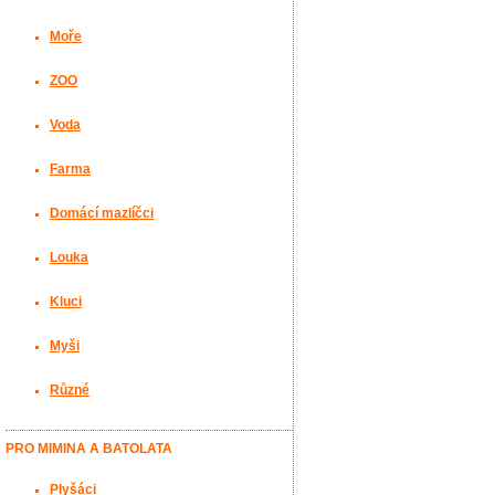
Moře
ZOO
Voda
Farma
Domácí mazlíčci
Louka
Kluci
Myši
Různé
PRO MIMINA A BATOLATA
Plyšáci