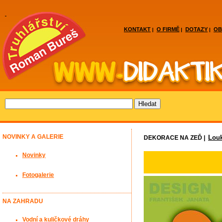
KONTAKT
O FIRMĚ
DOTAZY
OB
|
|
|
NOVINKY A GALERIE
Lou
DEKORACE NA ZEĎ |
Novinky
Fotogalerie
NA ZAHRADU
Vodní a kuličkové dráhy