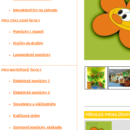
Interaktivní hry na zahradu
PRO ZÁKLADNÍ ŠKOLY
Pomůcky I. stupeň
Hračky do družiny
Logopedické pomůcky
PRO MATEŘSKÉ ŠKOLY
Didaktické pomůcky 1
Didaktické pomůcky 2
Stavebnice a vláčkodráhy
PŘEHLED PROHLÍŽENÝ
Kuličkové dráhy
Sportovní pomůcky, skákadla