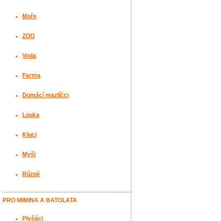
Moře
ZOO
Voda
Farma
Domácí mazlíčci
Louka
Kluci
Myši
Různé
PRO MIMINA A BATOLATA
Plyšáci