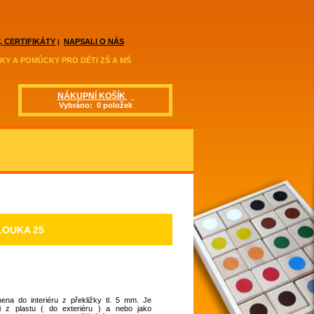
, CERTIFIKÁTY
NAPSALI O NÁS
|
KY A POMŮCKY PRO DĚTI ZŠ A MŠ
NÁKUPNÍ KOŠÍK
Vybráno: 0 položek
LOUKA 25
ena do interiéru z překližky tl. 5 mm. Je
 i z plastu ( do exteriéru ) a nebo jako