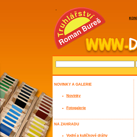
KON
NOVINKY A GALERIE
Novinky
Fotogalerie
NA ZAHRADU
Vodní a kuličkové dráhy