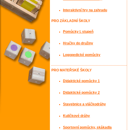
Interaktivní hry na zahradu
PRO ZÁKLADNÍ ŠKOLY
Pomůcky I. stupeň
Hračky do družiny
Logopedické pomůcky
PRO MATEŘSKÉ ŠKOLY
Didaktické pomůcky 1
Didaktické pomůcky 2
Stavebnice a vláčkodráhy
Kuličkové dráhy
Sportovní pomůcky, skákadla