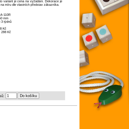
o variant je cena na vyžádání. Dekorace je
 na míru dle vlastních představ zákazníka.
:
A-110R
250 mm
 3 týdnů
8 Kč
:
288 Kč
sů: