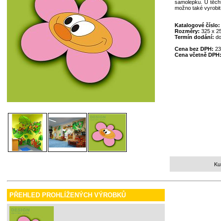
samolepku. U těcht
možno také vyrobit
Katalogové číslo
Rozměry:
325 x 
Termín dodání:
do
Cena bez DPH:
23
Cena včetně DPH
Ku
PŘEHLED PROHLÍŽENÝCH VÝROBKŮ