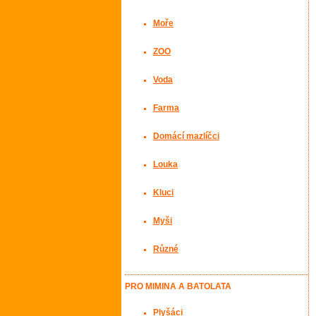
Moře
ZOO
Voda
Farma
Domácí mazlíčci
Louka
Kluci
Myši
Různé
PRO MIMINA A BATOLATA
Plyšáci