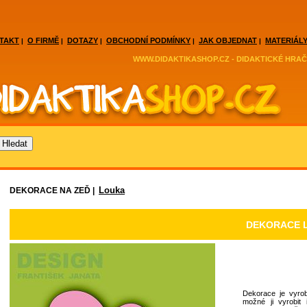
TAKT
O FIRMĚ
DOTAZY
OBCHODNÍ PODMÍNKY
JAK OBJEDNAT
MATERIÁLY
|
|
|
|
|
WWW.DIDAKTIKASHOP.CZ - DIDAKTICKÉ HRAČ
Louka
DEKORACE NA ZEĎ |
DEKORACE 
Dekorace je vyrob
možné ji vyrobit