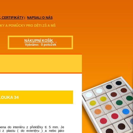
, CERTIFIKÁTY
NAPSALI O NÁS
|
KY A POMŮCKY PRO DĚTI ZŠ A MŠ
NÁKUPNÍ KOŠÍK
Vybráno: 0 položek
LOUKA 34
ena do interiéru z překližky tl. 5 mm. Je
 i z plastu ( do exteriéru ) a nebo jako