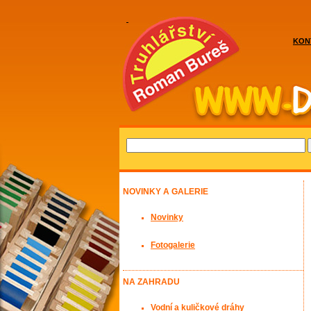
KON
NOVINKY A GALERIE
Novinky
Fotogalerie
NA ZAHRADU
Vodní a kuličkové dráhy