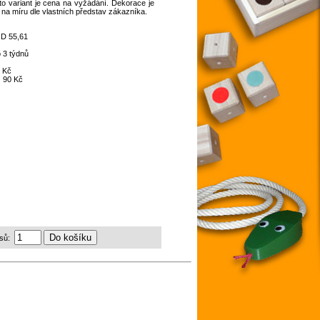
o variant je cena na vyžádání. Dekorace je
 na míru dle vlastních představ zákazníka.
:
D 55,61
 3 týdnů
 Kč
:
90 Kč
sů: