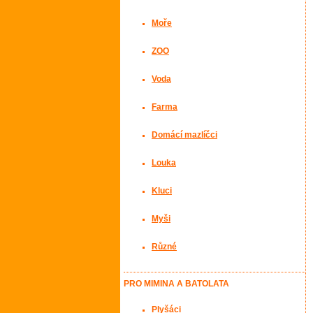
Moře
ZOO
Voda
Farma
Domácí mazlíčci
Louka
Kluci
Myši
Různé
PRO MIMINA A BATOLATA
Plyšáci