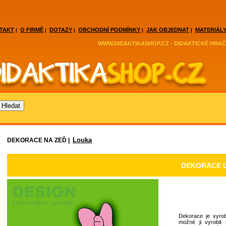
TAKT
O FIRMĚ
DOTAZY
OBCHODNÍ PODMÍNKY
JAK OBJEDNAT
MATERIÁLY
|
|
|
|
|
WWW.DIDAKTIKASHOP.CZ - DIDAKTICKÉ HRAČ
Louka
DEKORACE NA ZEĎ |
DEKORACE 
Dekorace je vyrob
možné ji vyrobit