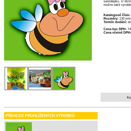
samolepku. U těcht
možno také vyrobit
Katalogové číslo
Rozměry:
130 mm
Termín dodání:
do
Cena bez DPH:
74
Cena včetně DPH
Ku
PŘEHLED PROHLÍŽENÝCH VÝROBKŮ