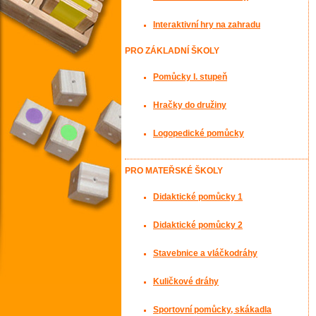
Interaktivní hry na zahradu
PRO ZÁKLADNÍ ŠKOLY
Pomůcky I. stupeň
Hračky do družiny
Logopedické pomůcky
PRO MATEŘSKÉ ŠKOLY
Didaktické pomůcky 1
Didaktické pomůcky 2
Stavebnice a vláčkodráhy
Kuličkové dráhy
Sportovní pomůcky, skákadla