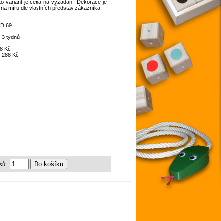
o variant je cena na vyžádání. Dekorace je
 na míru dle vlastních představ zákazníka.
:
D 69
 3 týdnů
8 Kč
:
288 Kč
sů: