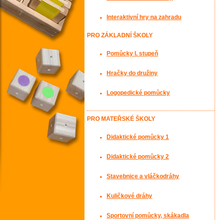
Interaktivní hry na zahradu
PRO ZÁKLADNÍ ŠKOLY
Pomůcky I. stupeň
Hračky do družiny
Logopedické pomůcky
PRO MATEŘSKÉ ŠKOLY
Didaktické pomůcky 1
Didaktické pomůcky 2
Stavebnice a vláčkodráhy
Kuličkové dráhy
Sportovní pomůcky, skákadla