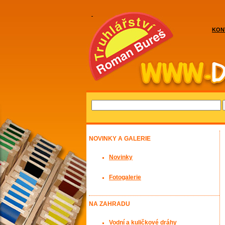
KON
NOVINKY A GALERIE
Novinky
Fotogalerie
NA ZAHRADU
Vodní a kuličkové dráhy