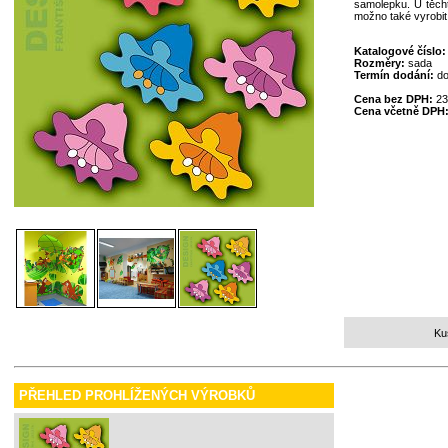
samolepku. U těcht
možno také vyrobit
Katalogové číslo
Rozměry:
sada
Termín dodání:
do
Cena bez DPH:
23
Cena včetně DPH
Ku
PŘEHLED PROHLÍŽENÝCH VÝROBKŮ