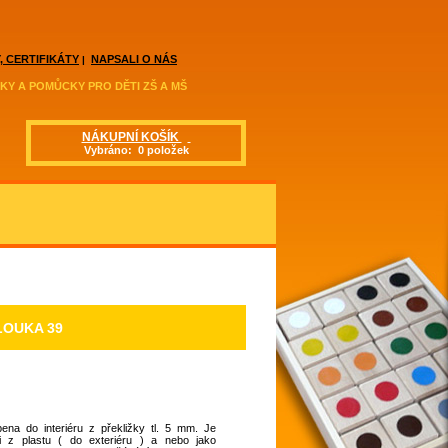
, CERTIFIKÁTY
NAPSALI O NÁS
|
KY A POMŮCKY PRO DĚTI ZŠ A MŠ
NÁKUPNÍ KOŠÍK
Vybráno: 0 položek
LOUKA 39
ena do interiéru z překližky tl. 5 mm. Je
 i z plastu ( do exteriéru ) a nebo jako