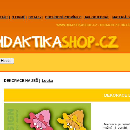
TAKT
O FIRMĚ
DOTAZY
OBCHODNÍ PODMÍNKY
JAK OBJEDNAT
MATERIÁLY
|
|
|
|
|
WWW.DIDAKTIKASHOP.CZ - DIDAKTICKÉ HRAČ
Louka
DEKORACE NA ZEĎ |
DEKORACE 
Dekorace je vyrob
možné ji vyrobit