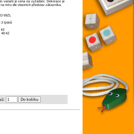
o variant je cena na vyžádání. Dekorace je
 na míru dle vlastních představ zákazníka.
:
D 69ZL
 3 týdnů
 Kč
:
48 Kč
sů: