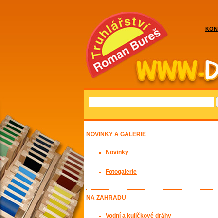
KON
NOVINKY A GALERIE
Novinky
Fotogalerie
NA ZAHRADU
Vodní a kuličkové dráhy