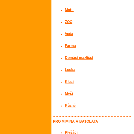
Moře
ZOO
Voda
Farma
Domácí mazlíčci
Louka
Kluci
Myši
Různé
PRO MIMINA A BATOLATA
Plyšáci