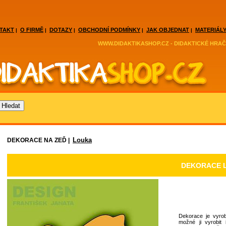
TAKT
O FIRMĚ
DOTAZY
OBCHODNÍ PODMÍNKY
JAK OBJEDNAT
MATERIÁLY
|
|
|
|
|
WWW.DIDAKTIKASHOP.CZ - DIDAKTICKÉ HRAČ
Louka
DEKORACE NA ZEĎ |
DEKORACE 
Dekorace je vyrob
možné ji vyrobit