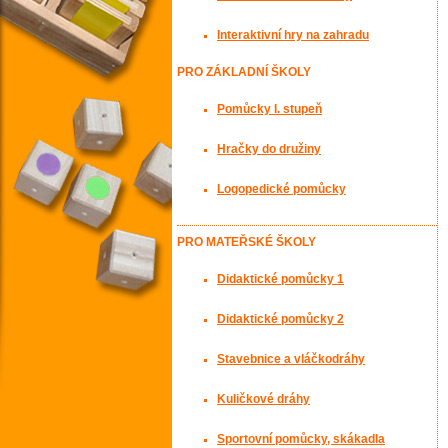
Interaktivní hry na zahradu
PRO ZÁKLADNÍ ŠKOLY
Pomůcky I. stupeň
Hračky do družiny
Logopedické pomůcky
PRO MATEŘSKÉ ŠKOLY
Didaktické pomůcky 1
Didaktické pomůcky 2
Stavebnice a vláčkodráhy
Kuličkové dráhy
Sportovní pomůcky, skákadla