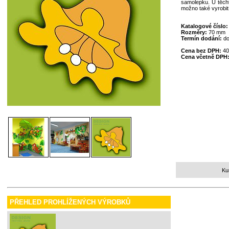
samolepku. U těcht
možno také vyrobit
Katalogové číslo
Rozměry:
70 mm
Termín dodání:
do
Cena bez DPH:
40
Cena včetně DPH
Ku
PŘEHLED PROHLÍŽENÝCH VÝROBKŮ