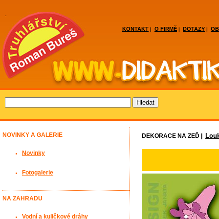
KONTAKT
O FIRMĚ
DOTAZY
OB
|
|
|
NOVINKY A GALERIE
Lou
DEKORACE NA ZEĎ |
Novinky
Fotogalerie
NA ZAHRADU
Vodní a kuličkové dráhy