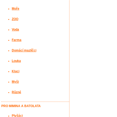
Moře
ZOO
Voda
Farma
Domácí mazlíčci
Louka
Kluci
Myši
Různé
PRO MIMINA A BATOLATA
Plyšáci