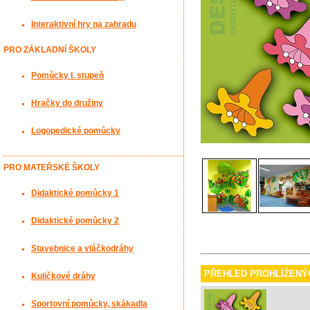
Interaktivní hry na zahradu
PRO ZÁKLADNÍ ŠKOLY
Pomůcky I. stupeň
Hračky do družiny
Logopedické pomůcky
PRO MATEŘSKÉ ŠKOLY
Didaktické pomůcky 1
Didaktické pomůcky 2
Stavebnice a vláčkodráhy
PŘEHLED PROHLÍŽENÝ
Kuličkové dráhy
Sportovní pomůcky, skákadla