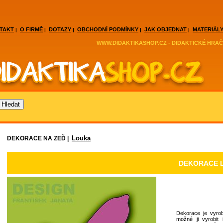
TAKT
O FIRMĚ
DOTAZY
OBCHODNÍ PODMÍNKY
JAK OBJEDNAT
MATERIÁLY
|
|
|
|
|
WWW.DIDAKTIKASHOP.CZ - DIDAKTICKÉ HRAČ
Louka
DEKORACE NA ZEĎ |
DEKORACE 
Dekorace je vyrob
možné ji vyrobit