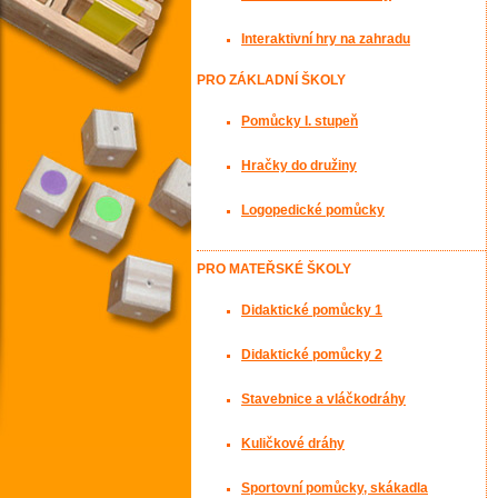
Interaktivní hry na zahradu
PRO ZÁKLADNÍ ŠKOLY
Pomůcky I. stupeň
Hračky do družiny
Logopedické pomůcky
PRO MATEŘSKÉ ŠKOLY
Didaktické pomůcky 1
Didaktické pomůcky 2
Stavebnice a vláčkodráhy
Kuličkové dráhy
Sportovní pomůcky, skákadla