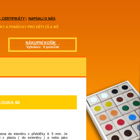
, CERTIFIKÁTY
NAPSALI O NÁS
|
KY A POMŮCKY PRO DĚTI ZŠ A MŠ
NÁKUPNÍ KOŠÍK
Vybráno: 0 položek
LOUKA 48
ena do interiéru z překližky tl. 5 mm. Je
 i z plastu ( do exteriéru ) a nebo jako