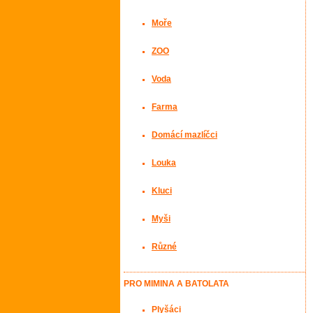
Moře
ZOO
Voda
Farma
Domácí mazlíčci
Louka
Kluci
Myši
Různé
PRO MIMINA A BATOLATA
Plyšáci