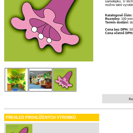
samolepku. U těcht
možno také vyrobit
Katalogové číslo
Rozměry:
100 mm
Termín dodání:
do
Cena bez DPH:
50
Cena včetně DPH
Ku
PŘEHLED PROHLÍŽENÝCH VÝROBKŮ