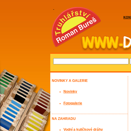
KON
NOVINKY A GALERIE
Novinky
Fotogalerie
NA ZAHRADU
Vodní a kuličkové dráhy