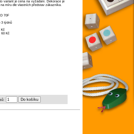
o variant je cena na vyžádání. Dekorace je
 na míru dle vlastních představ zákazníka.
:
D 70F
 3 týdnů
 Kč
:
60 Kč
sů: