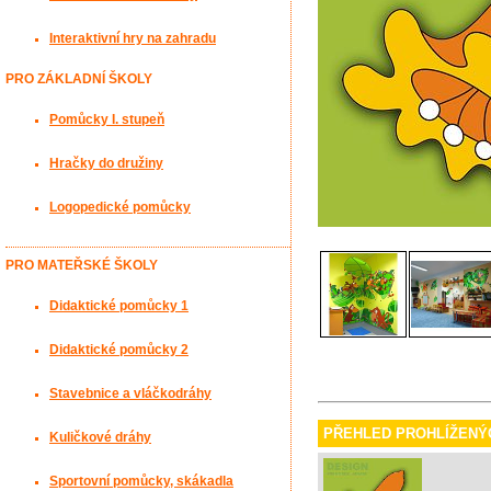
Interaktivní hry na zahradu
PRO ZÁKLADNÍ ŠKOLY
Pomůcky I. stupeň
Hračky do družiny
Logopedické pomůcky
PRO MATEŘSKÉ ŠKOLY
Didaktické pomůcky 1
Didaktické pomůcky 2
Stavebnice a vláčkodráhy
PŘEHLED PROHLÍŽENÝ
Kuličkové dráhy
Sportovní pomůcky, skákadla