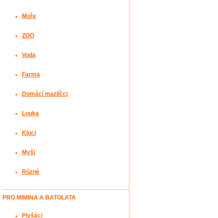
Moře
ZOO
Voda
Farma
Domácí mazlíčci
Louka
Kluci
Myši
Různé
PRO MIMINA A BATOLATA
Plyšáci