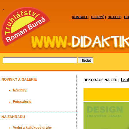
KONTAKT
O FIRMĚ
DOTAZY
OB
|
|
|
NOVINKY A GALERIE
Lou
DEKORACE NA ZEĎ |
Novinky
Fotogalerie
NA ZAHRADU
Vodní a kuličkové dráhy