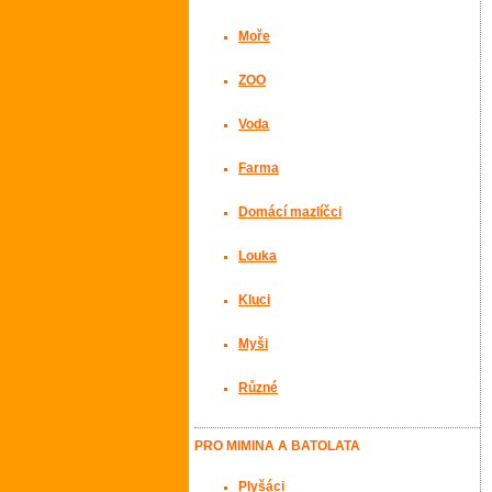
Moře
ZOO
Voda
Farma
Domácí mazlíčci
Louka
Kluci
Myši
Různé
PRO MIMINA A BATOLATA
Plyšáci