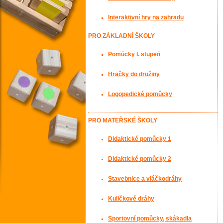
Interaktivní hry na zahradu
PRO ZÁKLADNÍ ŠKOLY
Pomůcky I. stupeň
Hračky do družiny
Logopedické pomůcky
PRO MATEŘSKÉ ŠKOLY
Didaktické pomůcky 1
Didaktické pomůcky 2
Stavebnice a vláčkodráhy
Kuličkové dráhy
Sportovní pomůcky, skákadla