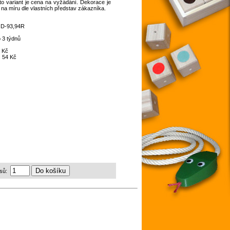
o variant je cena na vyžádání. Dekorace je
 na míru dle vlastních představ zákazníka.
:
D-93,94R
 3 týdnů
 Kč
:
54 Kč
sů: