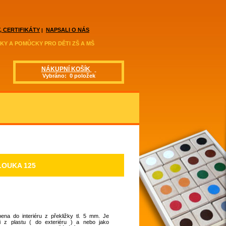
, CERTIFIKÁTY
NAPSALI O NÁS
|
KY A POMŮCKY PRO DĚTI ZŠ A MŠ
NÁKUPNÍ KOŠÍK
Vybráno: 0 položek
OUKA 125
ena do interiéru z překližky tl. 5 mm. Je
 i z plastu ( do exteriéru ) a nebo jako