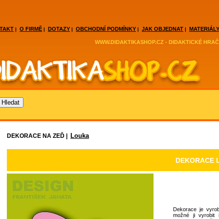
TAKT
O FIRMĚ
DOTAZY
OBCHODNÍ PODMÍNKY
JAK OBJEDNAT
MATERIÁLY
|
|
|
|
|
WWW.DIDAKTIKASHOP.CZ - DIDAKTICKÉ HRAČ
Louka
DEKORACE NA ZEĎ |
DEKORACE L
Dekorace je vyrob
možné ji vyrobit