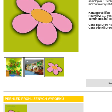
samolepku. U těcht
možno také vyrobit
Katalogové číslo
Rozměry:
110 mm
Termín dodání:
do
Cena bez DPH:
45
Cena včetně DPH
Ku
PŘEHLED PROHLÍŽENÝCH VÝROBKŮ