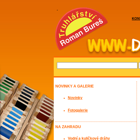
KON
NOVINKY A GALERIE
Novinky
Fotogalerie
NA ZAHRADU
Vodní a kuličkové dráhy