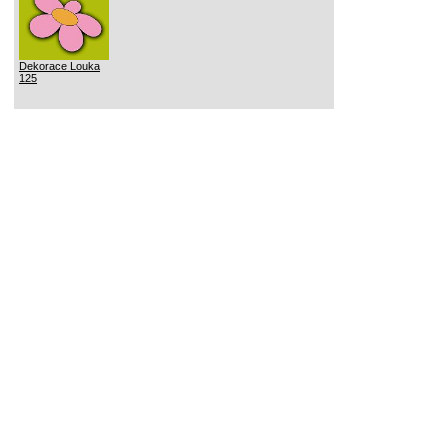
Dekorace Louka
125