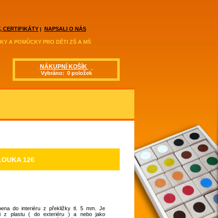
, CERTIFIKÁTY
NAPSALI O NÁS
|
KY A POMŮCKY PRO DĚTI ZŠ A MŠ
NÁKUPNÍ KOŠÍK
Vybráno: 0 položek
OUKA 126
ena do interiéru z překližky tl. 5 mm. Je
 i z plastu ( do exteriéru ) a nebo jako