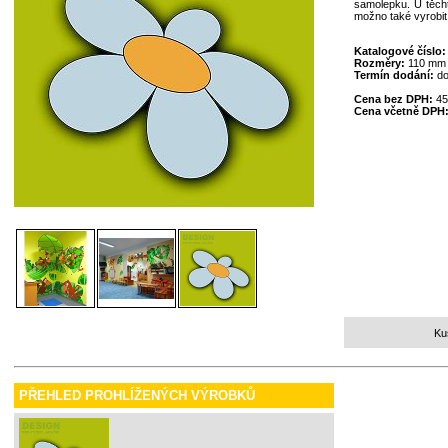
samolepku. U těcht
možno také vyrobit
Katalogové číslo
Rozměry:
110 mm
Termín dodání:
do
Cena bez DPH:
45
Cena včetně DPH
Ku
PŘEHLED PROHLÍŽENÝCH VÝROBKŮ