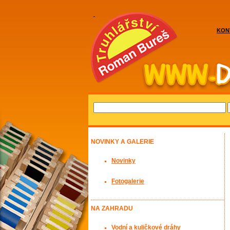
KON
NOVINKY A GALERIE
Novinky
Fotogalerie
NA ZAHRADU
Vodní a kuličkové dráhy