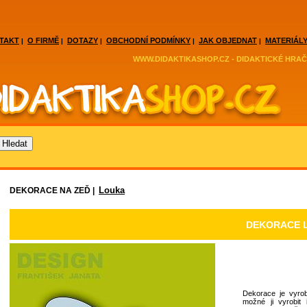
TAKT
O FIRMĚ
DOTAZY
OBCHODNÍ PODMÍNKY
JAK OBJEDNAT
MATERIÁLY
|
|
|
|
|
WWW.DIDAKTIKASHOP.CZ - DIDAKTICKÉ HRAČ
Louka
DEKORACE NA ZEĎ |
DEKORACE L
Dekorace je vyrob
možné ji vyrobit