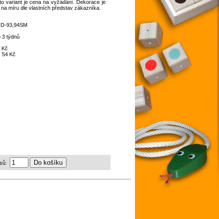
o variant je cena na vyžádání. Dekorace je
 na míru dle vlastních představ zákazníka.
:
D-93,94SM
 3 týdnů
 Kč
:
54 Kč
sů: