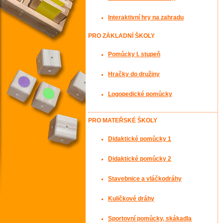
Interaktivní hry na zahradu
PRO ZÁKLADNÍ ŠKOLY
Pomůcky I. stupeň
Hračky do družiny
Logopedické pomůcky
PRO MATEŘSKÉ ŠKOLY
Didaktické pomůcky 1
Didaktické pomůcky 2
Stavebnice a vláčkodráhy
Kuličkové dráhy
Sportovní pomůcky, skákadla