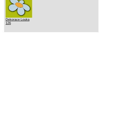
Dekorace Louka
126