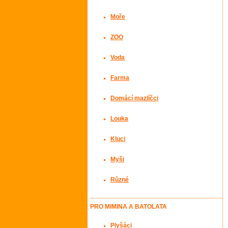
Moře
ZOO
Voda
Farma
Domácí mazlíčci
Louka
Kluci
Myši
Různé
PRO MIMINA A BATOLATA
Plyšáci