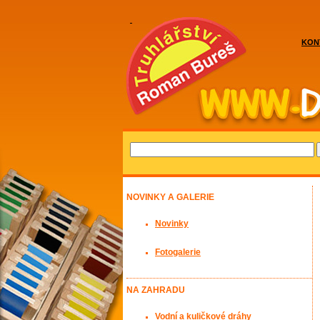
KON
NOVINKY A GALERIE
Novinky
Fotogalerie
NA ZAHRADU
Vodní a kuličkové dráhy