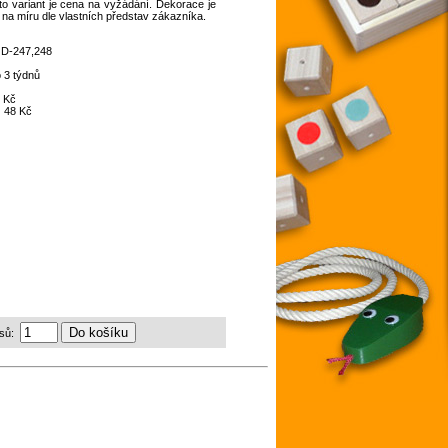
o variant je cena na vyžádání. Dekorace je
 na míru dle vlastních představ zákazníka.
:
D-247,248
 3 týdnů
 Kč
:
48 Kč
sů: