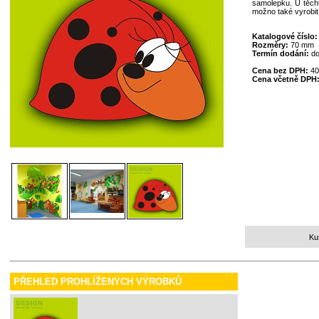
samolepku. U těcht
možno také vyrobit
Katalogové číslo
Rozměry:
70 mm
Termín dodání:
do
Cena bez DPH:
40
Cena včetně DPH
Ku
PŘEHLED PROHLÍŽENÝCH VÝROBKŮ