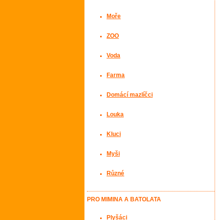
Moře
ZOO
Voda
Farma
Domácí mazlíčci
Louka
Kluci
Myši
Různé
PRO MIMINA A BATOLATA
Plyšáci