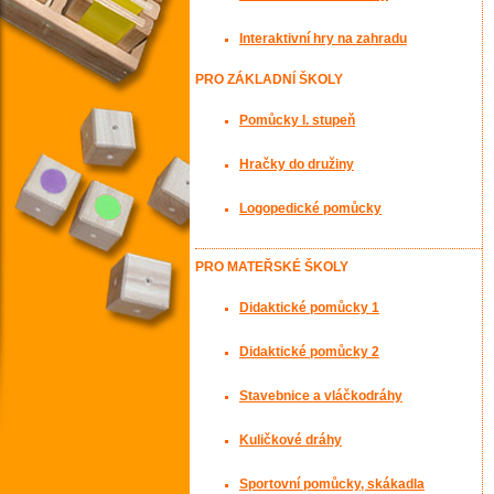
Interaktivní hry na zahradu
PRO ZÁKLADNÍ ŠKOLY
Pomůcky I. stupeň
Hračky do družiny
Logopedické pomůcky
PRO MATEŘSKÉ ŠKOLY
Didaktické pomůcky 1
Didaktické pomůcky 2
Stavebnice a vláčkodráhy
Kuličkové dráhy
Sportovní pomůcky, skákadla