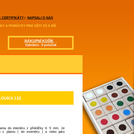
, CERTIFIKÁTY
NAPSALI O NÁS
|
KY A POMŮCKY PRO DĚTI ZŠ A MŠ
NÁKUPNÍ KOŠÍK
Vybráno: 0 položek
OUKA 132
ena do interiéru z překližky tl. 5 mm. Je
 i z plastu ( do exteriéru ) a nebo jako