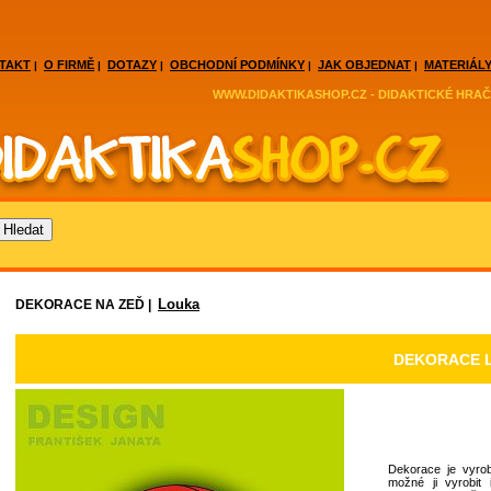
TAKT
O FIRMĚ
DOTAZY
OBCHODNÍ PODMÍNKY
JAK OBJEDNAT
MATERIÁLY
|
|
|
|
|
WWW.DIDAKTIKASHOP.CZ - DIDAKTICKÉ HRAČ
Louka
DEKORACE NA ZEĎ |
DEKORACE L
Dekorace je vyrob
možné ji vyrobit