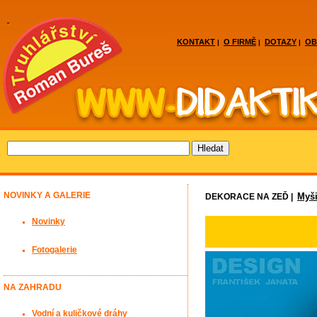
KONTAKT
O FIRMĚ
DOTAZY
OB
|
|
|
NOVINKY A GALERIE
Myš
DEKORACE NA ZEĎ |
Novinky
Fotogalerie
NA ZAHRADU
Vodní a kuličkové dráhy