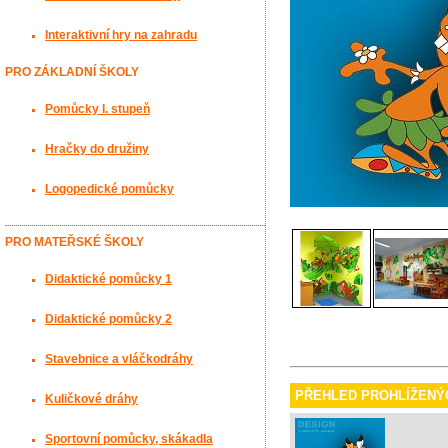
Interaktivní hry na zahradu
PRO ZÁKLADNÍ ŠKOLY
Pomůcky I. stupeň
Hračky do družiny
Logopedické pomůcky
PRO MATEŘSKÉ ŠKOLY
Didaktické pomůcky 1
Didaktické pomůcky 2
Stavebnice a vláčkodráhy
PŘEHLED PROHLÍŽENÝ
Kuličkové dráhy
Sportovní pomůcky, skákadla