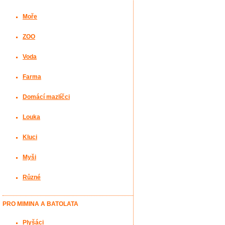
Moře
ZOO
Voda
Farma
Domácí mazlíčci
Louka
Kluci
Myši
Různé
PRO MIMINA A BATOLATA
Plyšáci