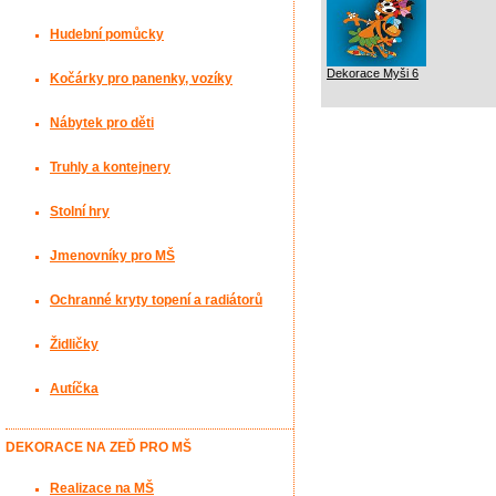
Hudební pomůcky
Dekorace Myši 6
Kočárky pro panenky, vozíky
Nábytek pro děti
Truhly a kontejnery
Stolní hry
Jmenovníky pro MŠ
Ochranné kryty topení a radiátorů
Židličky
Autíčka
DEKORACE NA ZEĎ PRO MŠ
Realizace na MŠ