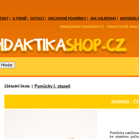
TAKT
O FIRMĚ
DOTAZY
OBCHODNÍ PODMÍNKY
JAK OBJEDNAT
MATERIÁLY
|
|
|
|
|
WWW.DIDAKTIKASHOP.CZ - DIDAKTICKÉ HRAČ
Pomůcky I. stupeň
Základní škola |
DOMINO - ČÍ
Pomůcka založena n
ke stejnému počtu 