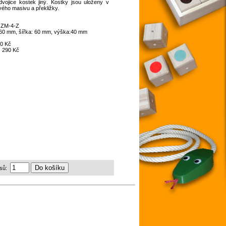
dvojice kostek jiný. Kostky jsou uloženy v
ého masivu a překližky.
:
ZM-4-Z
260 mm, šířka: 60 mm, výška:40 mm
0 Kč
:
290 Kč
sů: