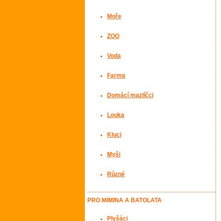
Moře
ZOO
Voda
Farma
Domácí mazlíčci
Louka
Kluci
Myši
Různé
PRO MIMINA A BATOLATA
Plyšáci