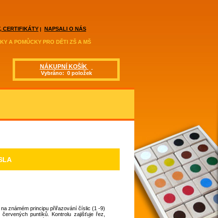
, CERTIFIKÁTY
NAPSALI O NÁS
|
KY A POMŮCKY PRO DĚTI ZŠ A MŠ
NÁKUPNÍ KOŠÍK
Vybráno: 0 položek
SLA
a známém principu přiřazování číslic (1 -9)
červených puntíků. Kontrolu zajišťuje řez,