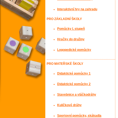
Interaktivní hry na zahradu
PRO ZÁKLADNÍ ŠKOLY
Pomůcky I. stupeň
Hračky do družiny
Logopedické pomůcky
PRO MATEŘSKÉ ŠKOLY
Didaktické pomůcky 1
Didaktické pomůcky 2
Stavebnice a vláčkodráhy
Kuličkové dráhy
Sportovní pomůcky, skákadla