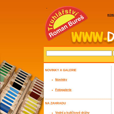
KON
NOVINKY A GALERIE
Novinky
Fotogalerie
NA ZAHRADU
Vodní a kuličkové dráhy