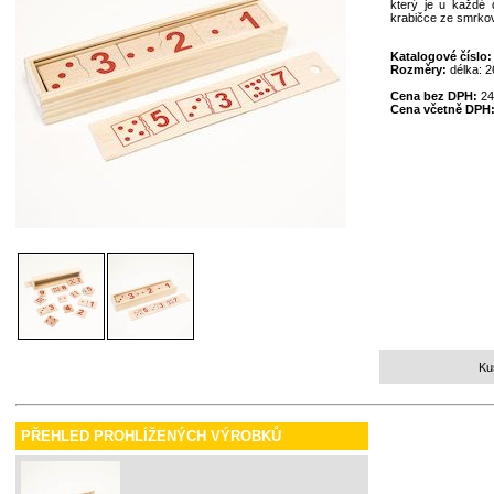
který je u každé 
krabičce ze smrkov
Katalogové číslo
Rozměry:
délka: 
Cena bez DPH:
24
Cena včetně DPH
Ku
PŘEHLED PROHLÍŽENÝCH VÝROBKŮ