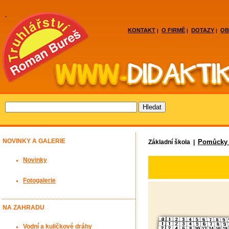
KONTAKT
O FIRMĚ
DOTAZY
OB
|
|
|
NOVINKY A GALERIE
Pomůcky 
Základní škola |
Novinky
Fotogalerie
NA ZAHRADU
Vodní a kuličkové dráhy