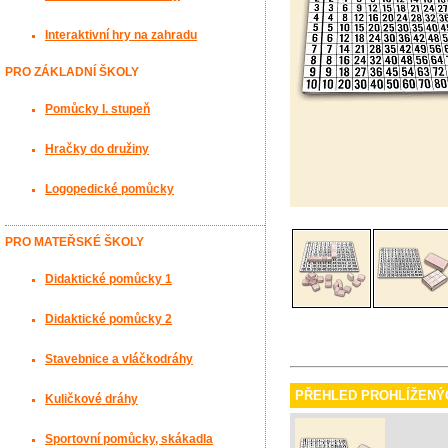
Interaktivní hry na zahradu
PRO ZÁKLADNÍ ŠKOLY
Pomůcky I. stupeň
Hračky do družiny
Logopedické pomůcky
PRO MATEŘSKÉ ŠKOLY
Didaktické pomůcky 1
Didaktické pomůcky 2
Stavebnice a vláčkodráhy
PŘEHLED PROHLÍŽENÝ
Kuličkové dráhy
Sportovní pomůcky, skákadla