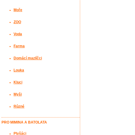
Moře
ZOO
Voda
Farma
Domácí mazlíčci
Louka
Kluci
Myši
Různé
PRO MIMINA A BATOLATA
Plyšáci