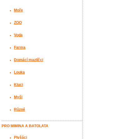
Moře
ZOO
Voda
Farma
Domácí mazlíčci
Louka
Kluci
Myši
Různé
PRO MIMINA A BATOLATA
Plyšáci