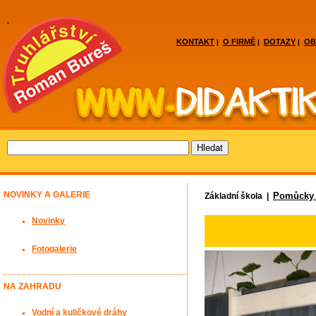
KONTAKT
O FIRMĚ
DOTAZY
OB
|
|
|
NOVINKY A GALERIE
Pomůcky 
Základní škola |
Novinky
Fotogalerie
NA ZAHRADU
Vodní a kuličkové dráhy