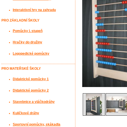
Interaktivní hry na zahradu
PRO ZÁKLADNÍ ŠKOLY
Pomůcky I. stupeň
Hračky do družiny
Logopedické pomůcky
PRO MATEŘSKÉ ŠKOLY
Didaktické pomůcky 1
Didaktické pomůcky 2
Stavebnice a vláčkodráhy
Kuličkové dráhy
Sportovní pomůcky, skákadla