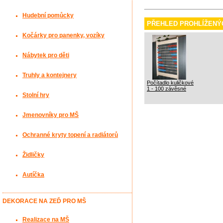
Hudební pomůcky
PŘEHLED PROHLÍŽENÝ
Kočárky pro panenky, vozíky
Nábytek pro děti
Truhly a kontejnery
Počítadlo kuličkové
1 - 100 závěsné
Stolní hry
Jmenovníky pro MŠ
Ochranné kryty topení a radiátorů
Židličky
Autíčka
DEKORACE NA ZEĎ PRO MŠ
Realizace na MŠ