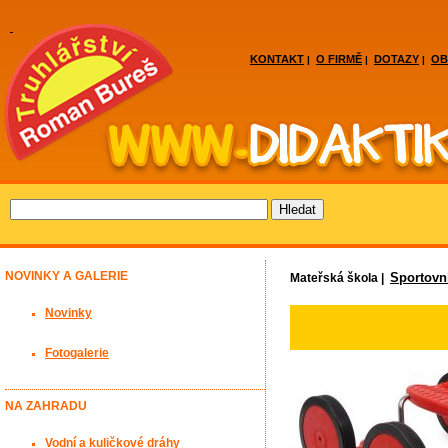
KONTAKT
O FIRMĚ
DOTAZY
OB
|
|
|
NOVINKY A GALERIE
Sportovn
Mateřská škola |
Novinky
Fotogalerie
NA ZAHRADU
Vodní a kuličkové dráhy