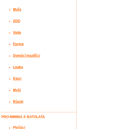
Moře
ZOO
Voda
Farma
Domácí mazlíčci
Louka
Kluci
Myši
Různé
PRO MIMINA A BATOLATA
Plyšáci