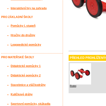
Interaktivní hry na zahradu
PRO ZÁKLADNÍ ŠKOLY
Pomůcky I. stupeň
Hračky do družiny
Logopedické pomůcky
PRO MATEŘSKÉ ŠKOLY
PŘEHLED PROHLÍŽENÝ
Didaktické pomůcky 1
Didaktické pomůcky 2
Stavebnice a vláčkodráhy
Rotini
Kuličkové dráhy
Sportovní pomůcky, skákadla