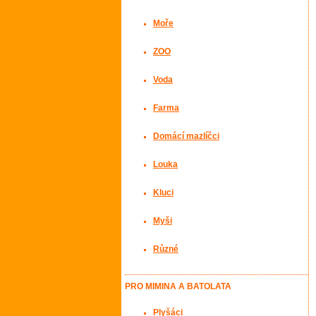
Moře
ZOO
Voda
Farma
Domácí mazlíčci
Louka
Kluci
Myši
Různé
PRO MIMINA A BATOLATA
Plyšáci