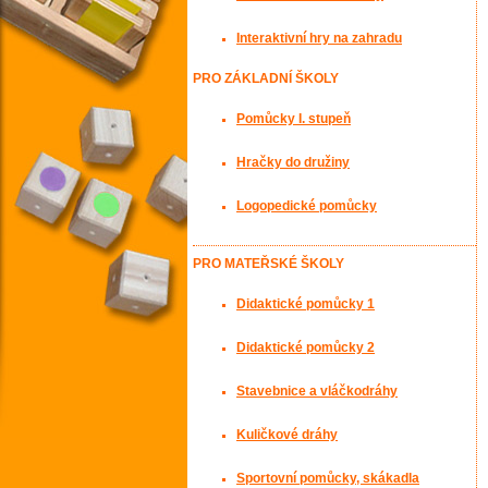
Interaktivní hry na zahradu
PRO ZÁKLADNÍ ŠKOLY
Pomůcky I. stupeň
Hračky do družiny
Logopedické pomůcky
PRO MATEŘSKÉ ŠKOLY
Didaktické pomůcky 1
Didaktické pomůcky 2
Stavebnice a vláčkodráhy
Kuličkové dráhy
Sportovní pomůcky, skákadla