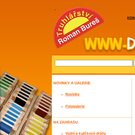
KON
NOVINKY A GALERIE
Novinky
Fotogalerie
NA ZAHRADU
Vodní a kuličkové dráhy