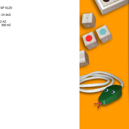
:
SP 6120
 14 dnů
2 Kč
:
390 Kč