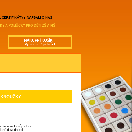
, CERTIFIKÁTY
NAPSALI O NÁS
|
KY A POMŮCKY PRO DĚTI ZŠ A MŠ
NÁKUPNÍ KOŠÍK
Vybráno: 0 položek
 KROUŽKY
u trénovat svůj balanc
ické dovednosti.