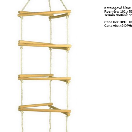
Katalogové číslo
Rozměry:
192 x 5
Termín dodání:
do
Cena bez DPH:
10
Cena včetně DPH