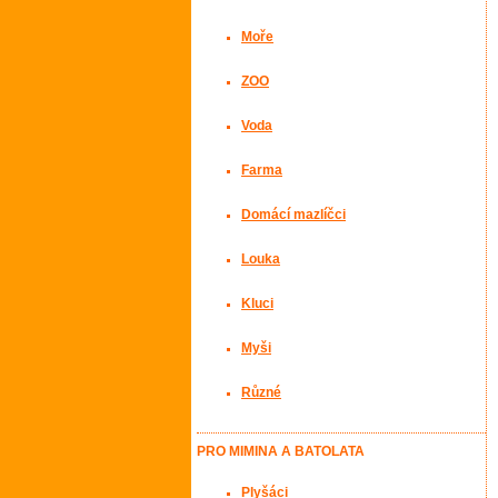
Moře
ZOO
Voda
Farma
Domácí mazlíčci
Louka
Kluci
Myši
Různé
PRO MIMINA A BATOLATA
Plyšáci