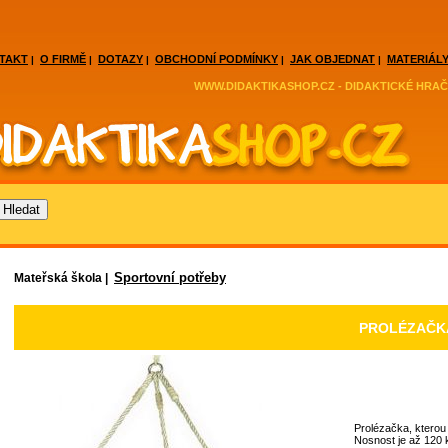
TAKT
O FIRMĚ
DOTAZY
OBCHODNÍ PODMÍNKY
JAK OBJEDNAT
MATERIÁLY
|
|
|
|
|
WWW.DIDAKTIKASHOP.CZ - DIDAKTICKÉ HRAČ
Sportovní potřeby
Mateřská škola |
PROLÉZAČK
Prolézačka, kterou 
Nosnost je až 120 