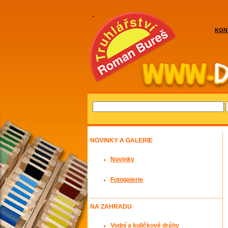
KON
NOVINKY A GALERIE
Novinky
Fotogalerie
NA ZAHRADU
Vodní a kuličkové dráhy