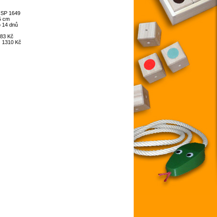
:
SP 1649
5 cm
 14 dnů
83 Kč
:
1310 Kč