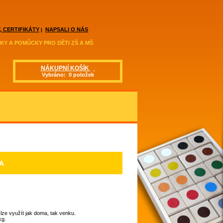
, CERTIFIKÁTY
NAPSALI O NÁS
|
KY A POMŮCKY PRO DĚTI ZŠ A MŠ
NÁKUPNÍ KOŠÍK
Vybráno: 0 položek
A
lze využít jak doma, tak venku.
kg.