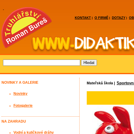
KONTAKT
O FIRMĚ
DOTAZY
OB
|
|
|
NOVINKY A GALERIE
Sportovn
Mateřská škola |
Novinky
Fotogalerie
NA ZAHRADU
Vodní a kuličkové dráhy