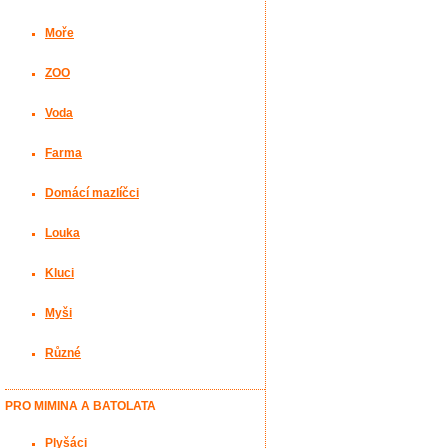
Moře
ZOO
Voda
Farma
Domácí mazlíčci
Louka
Kluci
Myši
Různé
PRO MIMINA A BATOLATA
Plyšáci