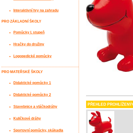
Interaktivní hry na zahradu
PRO ZÁKLADNÍ ŠKOLY
Pomůcky I. stupeň
Hračky do družiny
Logopedické pomůcky
PRO MATEŘSKÉ ŠKOLY
Didaktické pomůcky 1
Didaktické pomůcky 2
PŘEHLED PROHLÍŽENÝ
Stavebnice a vláčkodráhy
Kuličkové dráhy
Sportovní pomůcky, skákadla