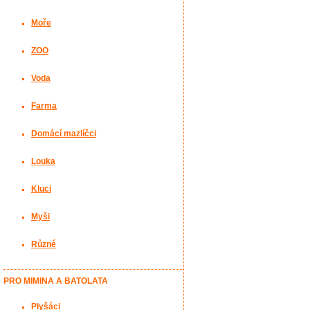
Moře
ZOO
Voda
Farma
Domácí mazlíčci
Louka
Kluci
Myši
Různé
PRO MIMINA A BATOLATA
Plyšáci