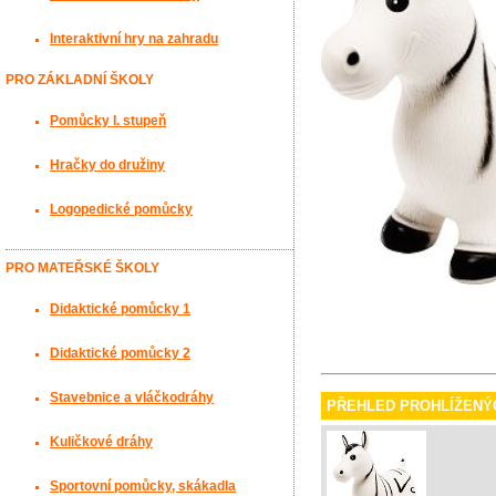
Interaktivní hry na zahradu
PRO ZÁKLADNÍ ŠKOLY
Pomůcky I. stupeň
Hračky do družiny
Logopedické pomůcky
PRO MATEŘSKÉ ŠKOLY
Didaktické pomůcky 1
Didaktické pomůcky 2
Stavebnice a vláčkodráhy
PŘEHLED PROHLÍŽENÝ
Kuličkové dráhy
Sportovní pomůcky, skákadla