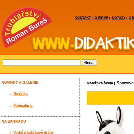
KONTAKT
O FIRMĚ
DOTAZY
OB
|
|
|
NOVINKY A GALERIE
Sportovn
Mateřská škola |
Novinky
Fotogalerie
NA ZAHRADU
Vodní a kuličkové dráhy