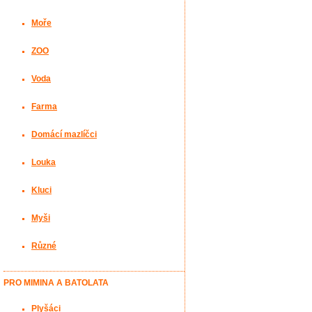
Moře
ZOO
Voda
Farma
Domácí mazlíčci
Louka
Kluci
Myši
Různé
PRO MIMINA A BATOLATA
Plyšáci