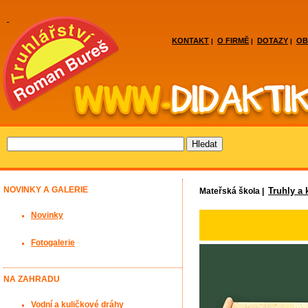
KONTAKT
O FIRMĚ
DOTAZY
OB
|
|
|
NOVINKY A GALERIE
Truhly a 
Mateřská škola |
Novinky
Fotogalerie
NA ZAHRADU
Vodní a kuličkové dráhy