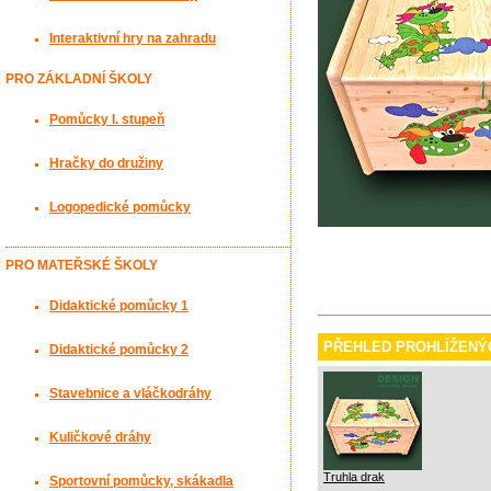
Interaktivní hry na zahradu
PRO ZÁKLADNÍ ŠKOLY
Pomůcky I. stupeň
Hračky do družiny
Logopedické pomůcky
PRO MATEŘSKÉ ŠKOLY
Didaktické pomůcky 1
PŘEHLED PROHLÍŽENÝ
Didaktické pomůcky 2
Stavebnice a vláčkodráhy
Kuličkové dráhy
Truhla drak
Sportovní pomůcky, skákadla