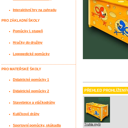
Interaktivní hry na zahradu
PRO ZÁKLADNÍ ŠKOLY
Pomůcky I. stupeň
Hračky do družiny
Logopedické pomůcky
PRO MATEŘSKÉ ŠKOLY
Didaktické pomůcky 1
PŘEHLED PROHLÍŽENÝ
Didaktické pomůcky 2
Stavebnice a vláčkodráhy
Kuličkové dráhy
Truhla myši
Sportovní pomůcky, skákadla