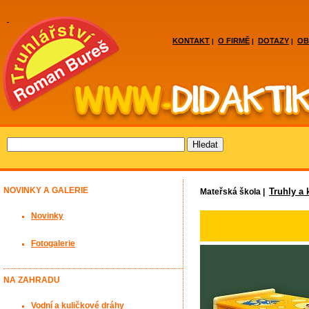
KONTAKT
O FIRMĚ
DOTAZY
OB
|
|
|
NOVINKY A GALERIE
Truhly a 
Mateřská škola |
Novinky
Fotogalerie
NA ZAHRADU
Vodní a kuličkové dráhy