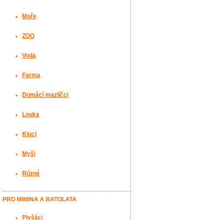
Moře
ZOO
Voda
Farma
Domácí mazlíčci
Louka
Kluci
Myši
Různé
PRO MIMINA A BATOLATA
Plyšáci