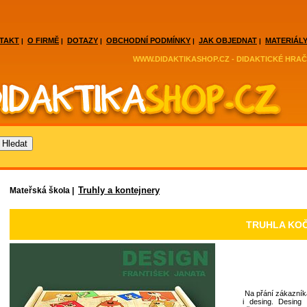
TAKT
O FIRMĚ
DOTAZY
OBCHODNÍ PODMÍNKY
JAK OBJEDNAT
MATERIÁLY
|
|
|
|
|
WWW.DIDAKTIKASHOP.CZ - DIDAKTICKÉ HRAČ
Truhly a kontejnery
Mateřská škola |
TRUHLA KO
Na přání zákazníka
i desing. Desing