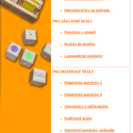
Interaktivní hry na zahradu
PRO ZÁKLADNÍ ŠKOLY
Pomůcky I. stupeň
Hračky do družiny
Logopedické pomůcky
PRO MATEŘSKÉ ŠKOLY
Didaktické pomůcky 1
Didaktické pomůcky 2
Stavebnice a vláčkodráhy
Kuličkové dráhy
Sportovní pomůcky, skákadla