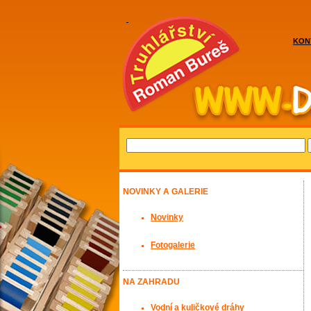
KON
NOVINKY A GALERIE
Novinky
Fotogalerie
NA ZAHRADU
Vodní a kuličkové dráhy