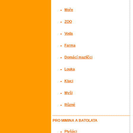
Moře
ZOO
Voda
Farma
Domácí mazlíčci
Louka
Kluci
Myši
Různé
PRO MIMINA A BATOLATA
Plyšáci