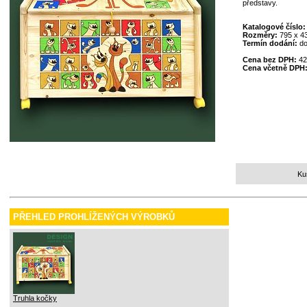
představy.
Katalogové číslo
Rozměry:
795 x 4
Termín dodání:
do
Cena bez DPH:
42
Cena včetně DPH
Ku
PŘEHLED PROHLÍŽENÝCH VÝROBKŮ
Truhla kočky