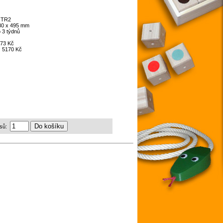
:
TR2
30 x 495 mm
 3 týdnů
73 Kč
:
5170 Kč
sů: