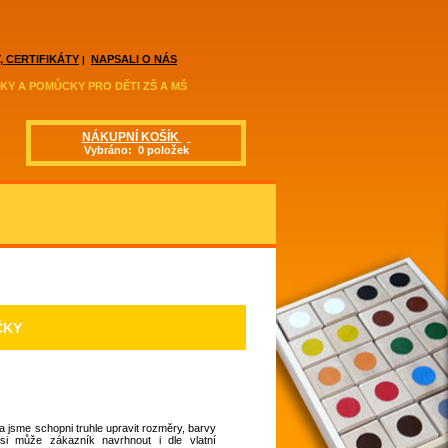
, CERTIFIKÁTY
NAPSALI O NÁS
|
KY A POMŮCKY PRO DĚTI ZŠ A MŠ
NÁKUPNÍ KOŠÍK
Vybráno: 0 položek
ČKY
 jsme schopni truhle upravit rozměry, barvy
 si může zákazník navrhnout i dle vlatní