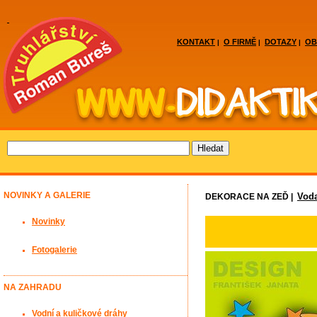
KONTAKT
O FIRMĚ
DOTAZY
OB
|
|
|
NOVINKY A GALERIE
Vod
DEKORACE NA ZEĎ |
Novinky
Fotogalerie
NA ZAHRADU
Vodní a kuličkové dráhy