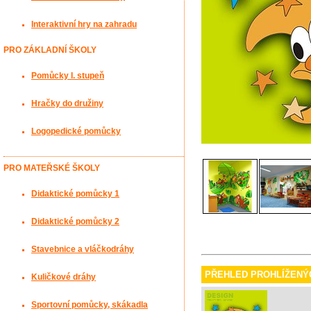
Interaktivní hry na zahradu
PRO ZÁKLADNÍ ŠKOLY
Pomůcky I. stupeň
Hračky do družiny
Logopedické pomůcky
PRO MATEŘSKÉ ŠKOLY
Didaktické pomůcky 1
Didaktické pomůcky 2
Stavebnice a vláčkodráhy
PŘEHLED PROHLÍŽENÝ
Kuličkové dráhy
Sportovní pomůcky, skákadla