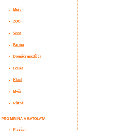
Moře
ZOO
Voda
Farma
Domácí mazlíčci
Louka
Kluci
Myši
Různé
PRO MIMINA A BATOLATA
Plyšáci