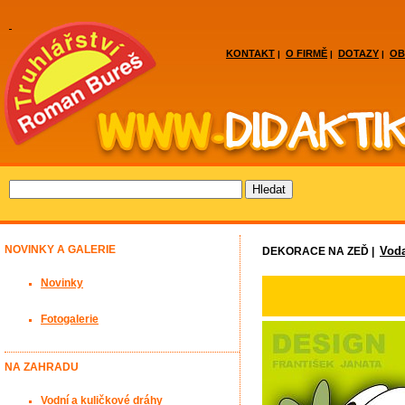
KONTAKT
O FIRMĚ
DOTAZY
OB
|
|
|
NOVINKY A GALERIE
Vod
DEKORACE NA ZEĎ |
Novinky
Fotogalerie
NA ZAHRADU
Vodní a kuličkové dráhy