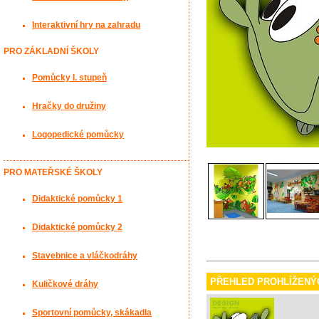
Interaktivní hry na zahradu
PRO ZÁKLADNÍ ŠKOLY
Pomůcky I. stupeň
Hračky do družiny
Logopedické pomůcky
PRO MATEŘSKÉ ŠKOLY
Didaktické pomůcky 1
Didaktické pomůcky 2
Stavebnice a vláčkodráhy
PŘEHLED PROHLÍŽENÝ
Kuličkové dráhy
Sportovní pomůcky, skákadla