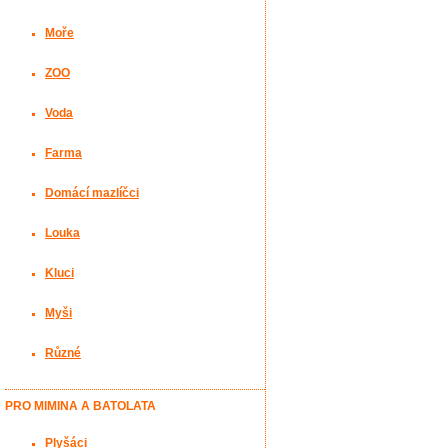
Moře
ZOO
Voda
Farma
Domácí mazlíčci
Louka
Kluci
Myši
Různé
PRO MIMINA A BATOLATA
Plyšáci