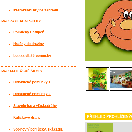
Interaktivní hry na zahradu
PRO ZÁKLADNÍ ŠKOLY
Pomůcky I. stupeň
Hračky do družiny
Logopedické pomůcky
PRO MATEŘSKÉ ŠKOLY
Didaktické pomůcky 1
Didaktické pomůcky 2
Stavebnice a vláčkodráhy
PŘEHLED PROHLÍŽENÝ
Kuličkové dráhy
Sportovní pomůcky, skákadla