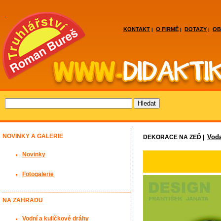
KONTAKT
O FIRMĚ
DOTAZY
OB
|
|
|
NOVINKY A GALERIE
Vod
DEKORACE NA ZEĎ |
Novinky
Fotogalerie
NA ZAHRADU
Vodní a kuličkové dráhy