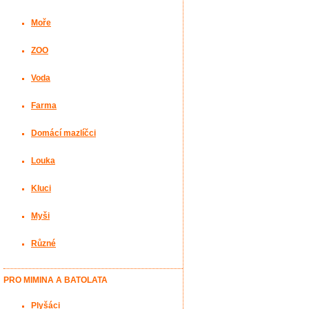
Moře
ZOO
Voda
Farma
Domácí mazlíčci
Louka
Kluci
Myši
Různé
PRO MIMINA A BATOLATA
Plyšáci