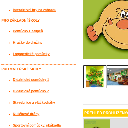
Interaktivní hry na zahradu
PRO ZÁKLADNÍ ŠKOLY
Pomůcky I. stupeň
Hračky do družiny
Logopedické pomůcky
PRO MATEŘSKÉ ŠKOLY
Didaktické pomůcky 1
Didaktické pomůcky 2
Stavebnice a vláčkodráhy
PŘEHLED PROHLÍŽENÝ
Kuličkové dráhy
Sportovní pomůcky, skákadla