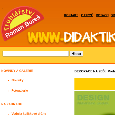
KONTAKT
O FIRMĚ
DOTAZY
OB
|
|
|
NOVINKY A GALERIE
Vod
DEKORACE NA ZEĎ |
Novinky
Fotogalerie
NA ZAHRADU
Vodní a kuličkové dráhy