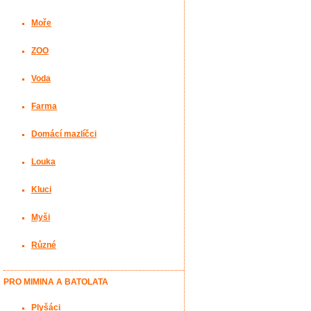
Moře
ZOO
Voda
Farma
Domácí mazlíčci
Louka
Kluci
Myši
Různé
PRO MIMINA A BATOLATA
Plyšáci