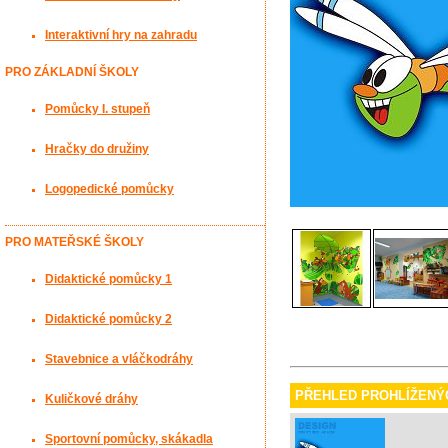
Interaktivní hry na zahradu
PRO ZÁKLADNÍ ŠKOLY
Pomůcky I. stupeň
Hračky do družiny
Logopedické pomůcky
PRO MATEŘSKÉ ŠKOLY
Didaktické pomůcky 1
Didaktické pomůcky 2
Stavebnice a vláčkodráhy
PŘEHLED PROHLÍŽENÝ
Kuličkové dráhy
Sportovní pomůcky, skákadla