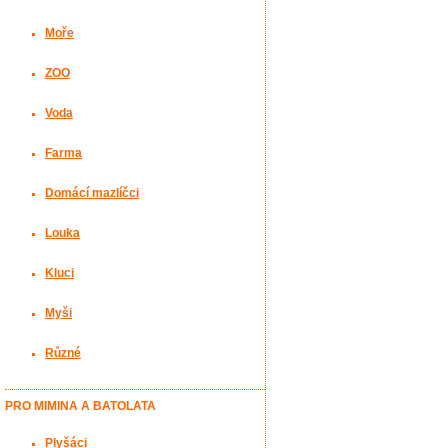
Moře
ZOO
Voda
Farma
Domácí mazlíčci
Louka
Kluci
Myši
Různé
PRO MIMINA A BATOLATA
Plyšáci