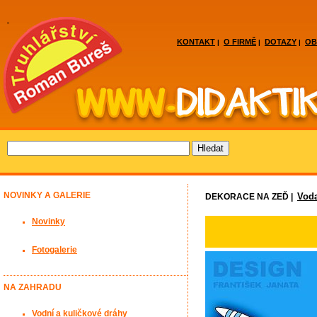
KONTAKT
O FIRMĚ
DOTAZY
OB
|
|
|
NOVINKY A GALERIE
Vod
DEKORACE NA ZEĎ |
Novinky
Fotogalerie
NA ZAHRADU
Vodní a kuličkové dráhy