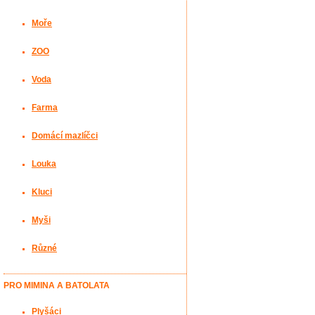
Moře
ZOO
Voda
Farma
Domácí mazlíčci
Louka
Kluci
Myši
Různé
PRO MIMINA A BATOLATA
Plyšáci