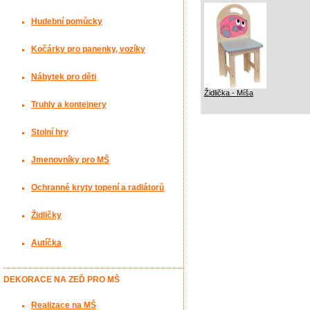
Hudební pomůcky
Kočárky pro panenky, vozíky
Nábytek pro děti
Židlička - Míša
Truhly a kontejnery
Stolní hry
Jmenovníky pro MŠ
Ochranné kryty topení a radiátorů
Židličky
Autíčka
DEKORACE NA ZEĎ PRO MŠ
Realizace na MŠ