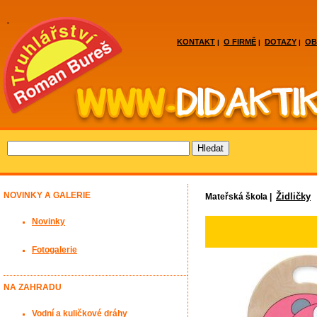
KONTAKT
O FIRMĚ
DOTAZY
OB
|
|
|
NOVINKY A GALERIE
Židličky
Mateřská škola |
Novinky
Fotogalerie
NA ZAHRADU
Vodní a kuličkové dráhy