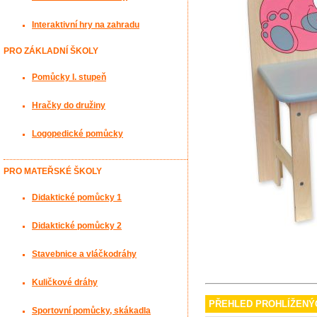
Interaktivní hry na zahradu
PRO ZÁKLADNÍ ŠKOLY
Pomůcky I. stupeň
Hračky do družiny
Logopedické pomůcky
PRO MATEŘSKÉ ŠKOLY
Didaktické pomůcky 1
Didaktické pomůcky 2
Stavebnice a vláčkodráhy
Kuličkové dráhy
PŘEHLED PROHLÍŽENÝ
Sportovní pomůcky, skákadla