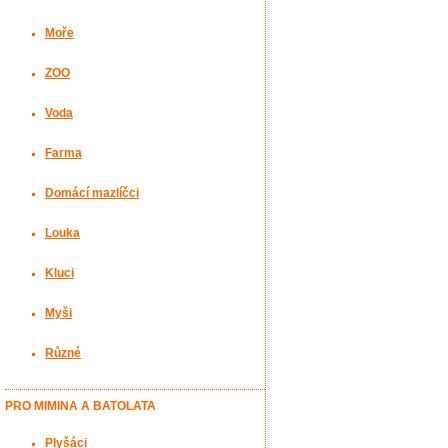
Moře
ZOO
Voda
Farma
Domácí mazlíčci
Louka
Kluci
Myši
Různé
PRO MIMINA A BATOLATA
Plyšáci