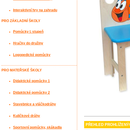
Interaktivní hry na zahradu
PRO ZÁKLADNÍ ŠKOLY
Pomůcky I. stupeň
Hračky do družiny
Logopedické pomůcky
PRO MATEŘSKÉ ŠKOLY
Didaktické pomůcky 1
Didaktické pomůcky 2
Stavebnice a vláčkodráhy
Kuličkové dráhy
PŘEHLED PROHLÍŽENÝ
Sportovní pomůcky, skákadla