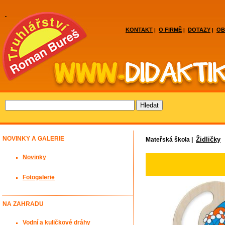
KONTAKT
O FIRMĚ
DOTAZY
OB
|
|
|
NOVINKY A GALERIE
Židličky
Mateřská škola |
Novinky
Fotogalerie
NA ZAHRADU
Vodní a kuličkové dráhy