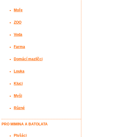
Moře
ZOO
Voda
Farma
Domácí mazlíčci
Louka
Kluci
Myši
Různé
PRO MIMINA A BATOLATA
Plyšáci