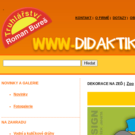
KONTAKT
O FIRMĚ
DOTAZY
OB
|
|
|
NOVINKY A GALERIE
Zoo
DEKORACE NA ZEĎ |
Novinky
Fotogalerie
NA ZAHRADU
Vodní a kuličkové dráhy