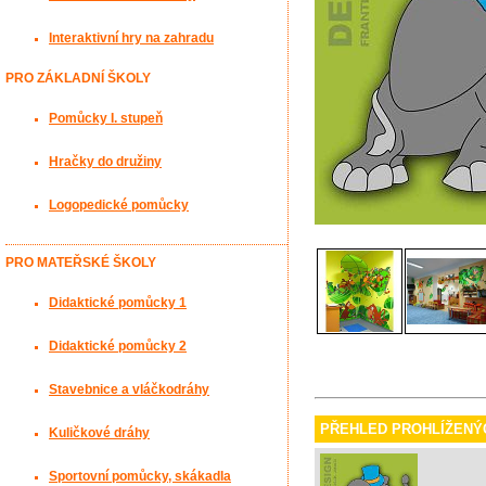
Interaktivní hry na zahradu
PRO ZÁKLADNÍ ŠKOLY
Pomůcky I. stupeň
Hračky do družiny
Logopedické pomůcky
PRO MATEŘSKÉ ŠKOLY
Didaktické pomůcky 1
Didaktické pomůcky 2
Stavebnice a vláčkodráhy
PŘEHLED PROHLÍŽENÝ
Kuličkové dráhy
Sportovní pomůcky, skákadla