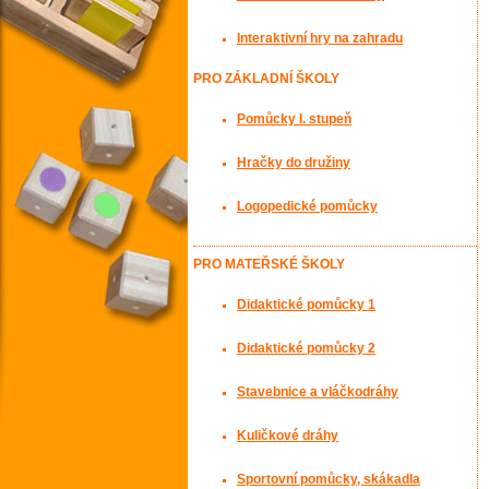
Interaktivní hry na zahradu
PRO ZÁKLADNÍ ŠKOLY
Pomůcky I. stupeň
Hračky do družiny
Logopedické pomůcky
PRO MATEŘSKÉ ŠKOLY
Didaktické pomůcky 1
Didaktické pomůcky 2
Stavebnice a vláčkodráhy
Kuličkové dráhy
Sportovní pomůcky, skákadla