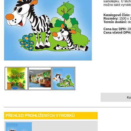
samolepku. U těcht
možno také vyrobit
Katalogové číslo
Rozměry:
1500 x
Termín dodání:
do
Cena bez DPH:
28
Cena včetně DPH
Ku
PŘEHLED PROHLÍŽENÝCH VÝROBKŮ