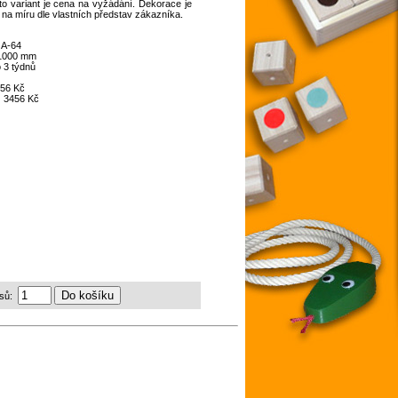
o variant je cena na vyžádání. Dekorace je
 na míru dle vlastních představ zákazníka.
:
A-64
 1000 mm
 3 týdnů
56 Kč
:
3456 Kč
sů: