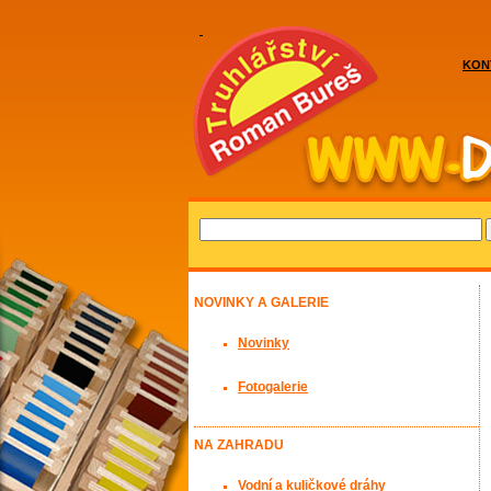
KON
NOVINKY A GALERIE
Novinky
Fotogalerie
NA ZAHRADU
Vodní a kuličkové dráhy