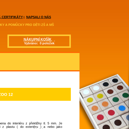
, CERTIFIKÁTY
NAPSALI O NÁS
|
KY A POMŮCKY PRO DĚTI ZŠ A MŠ
NÁKUPNÍ KOŠÍK
Vybráno: 0 položek
ZOO 12
ena do interiéru z překližky tl. 5 mm. Je
 i z plastu ( do exteriéru ) a nebo jako