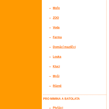
Moře
ZOO
Voda
Farma
Domácí mazlíčci
Louka
Kluci
Myši
Různé
PRO MIMINA A BATOLATA
Plyšáci