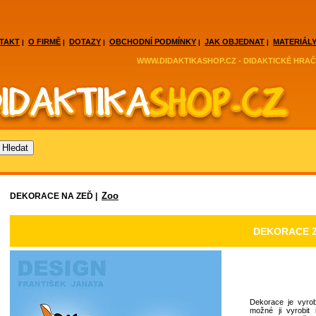
TAKT
O FIRMĚ
DOTAZY
OBCHODNÍ PODMÍNKY
JAK OBJEDNAT
MATERIÁLY
|
|
|
|
|
WWW.DIDAKTIKASHOP.CZ - DIDAKTICKÉ HRAČ
Zoo
DEKORACE NA ZEĎ |
DEKORACE 
Dekorace je vyrob
možné ji vyrobit