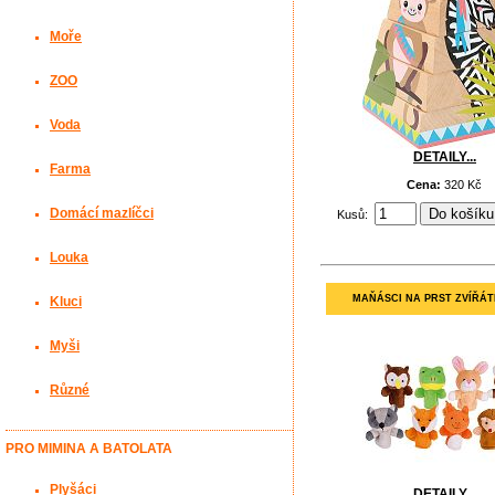
Moře
ZOO
Voda
DETAILY...
Farma
Cena:
320 Kč
Domácí mazlíčci
Kusů:
Louka
MAŇÁSCI NA PRST ZVÍŘÁT
Kluci
Myši
Různé
PRO MIMINA A BATOLATA
Plyšáci
DETAILY...