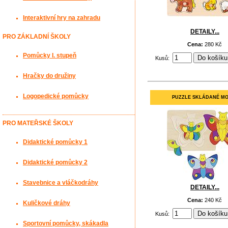
Interaktivní hry na zahradu
DETAILY...
PRO ZÁKLADNÍ ŠKOLY
Cena:
280 Kč
Pomůcky I. stupeň
Kusů:
Hračky do družiny
Logopedické pomůcky
PUZZLE SKLÁDANÉ M
PRO MATEŘSKÉ ŠKOLY
Didaktické pomůcky 1
Didaktické pomůcky 2
Stavebnice a vláčkodráhy
DETAILY...
Cena:
240 Kč
Kuličkové dráhy
Kusů:
Sportovní pomůcky, skákadla