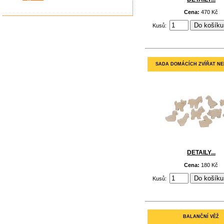
Cena:
470 Kč
Kusů:
SADA DOMÁCÍCH ZVÍŘAT N
DETAILY...
Cena:
180 Kč
Kusů:
BALANČNÍ VĚŽ