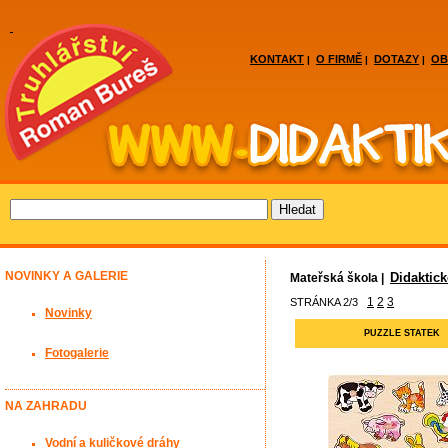
KONTAKT
O FIRMĚ
DOTAZY
OB
|
|
|
NOVINKY A GALERIE
Didaktic
Mateřská škola |
1
2
3
STRÁNKA 2/3
Novinky
PUZZLE STATEK
Fotogalerie
NA ZAHRADU
Vodní a kuličkové dráhy