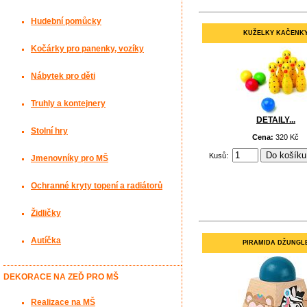
Hudební pomůcky
KUŽELKY KAČENK
Kočárky pro panenky, vozíky
Nábytek pro děti
Truhly a kontejnery
DETAILY...
Stolní hry
Cena:
320 Kč
Kusů:
Jmenovníky pro MŠ
Ochranné kryty topení a radiátorů
Židličky
Autíčka
PIRAMIDA DŽUNGL
DEKORACE NA ZEĎ PRO MŠ
Realizace na MŠ